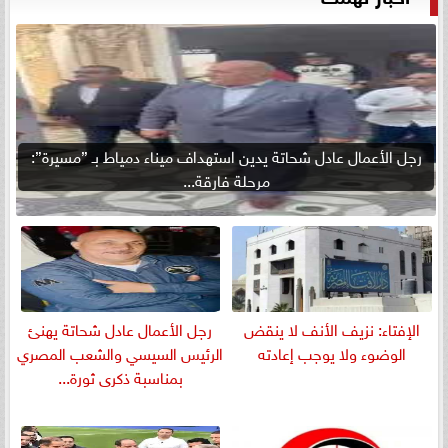
رجل الأعمال عادل شحاتة يدين استهداف ميناء دمياط بـ ”مسيرة”:
مرحلة فارقة...
الإفتاء: نزيف الأنف لا ينقض
رجل الأعمال عادل شحاتة يهنئ
الوضوء ولا يوجب إعادته
الرئيس السيسي والشعب المصري
بمناسبة ذكرى ثورة...