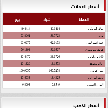
أسعار العملات
العملة
شراء
بيع
دولار أمريكى
49.3414
49.4414
يورو
53.7723
53.8961
جنيه إسترلينى
62.9153
63.0675
فرنك سويسرى
56.0507
56.1898
100 ين يابانى
33.3726
33.4470
ريال سعودى
13.1553
13.1826
دينار كويتى
160.5278
160.9055
درهم اماراتى
13.4325
13.4633
اليوان الصينى
6.8549
6.8693
أسعار الذهب