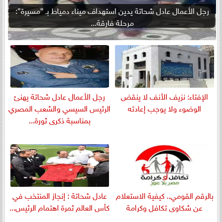
رجل الأعمال عادل شحاتة يدين استهداف ميناء دمياط بـ ”مسيرة”:
مرحلة فارقة...
الإفتاء: نزيف الأنف لا ينقض
رجل الأعمال عادل شحاتة يهنئ
الوضوء ولا يوجب إعادته
الرئيس السيسي والشعب المصري
بمناسبة ذكرى ثورة...
بالرقم القومي.. كيفية الاستعلام
عادل شحاتة : إنجاز المنتخب في
عن شكاوى تكافل وكرامة
كأس العالم ثمرة اهتمام الرئيس...