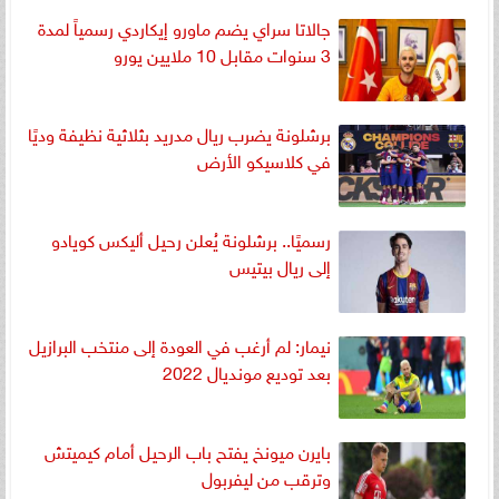
جالاتا سراي يضم ماورو إيكاردي رسمياً لمدة
3 سنوات مقابل 10 ملايين يورو
برشلونة يضرب ريال مدريد بثلاثية نظيفة وديًا
في كلاسيكو الأرض
رسميًا.. برشلونة يُعلن رحيل أليكس كويادو
إلى ريال بيتيس
نيمار: لم أرغب في العودة إلى منتخب البرازيل
بعد توديع مونديال 2022
بايرن ميونخ يفتح باب الرحيل أمام كيميتش
وترقب من ليفربول