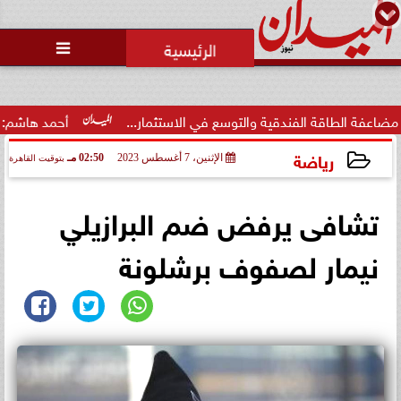
محمد يوسف
رئيس التحرير

وزارة الداخلية تفتح باب التقديم
لحج القرعة 2027.. اعرف الشروط
والمواعي...
والتوسع في الاستثمار...
أحمد هاشم: الإعلام مُطالب بتطهير و
رياضة
الإثنين، 7 أغسطس 2023
02:50 مـ
بتوقيت القاهرة
2023-08-07 14:50:33
تشافى يرفض ضم البرازيلي
نيمار لصفوف برشلونة