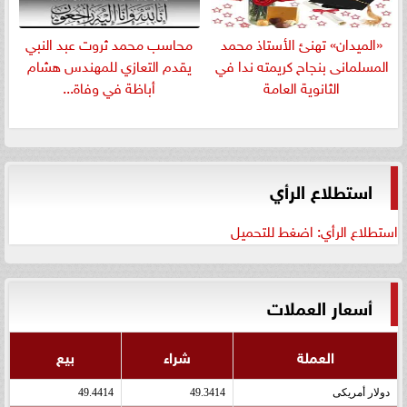
«الميدان» تهنئ الأستاذ محمد
​محاسب محمد ثروت عبد النبي
المسلمانى بنجاح كريمته ندا في
يقدم التعازي للمهندس هشام
الثانوية العامة
أباظة في وفاة...
استطلاع الرأي
استطلاع الرأي: اضغط للتحميل
أسعار العملات
العملة
شراء
بيع
دولار أمريكى
49.3414
49.4414