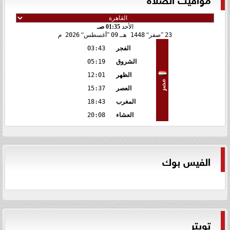
الأحد
01:35 صـ
23
صفر
1448 هـ
09
أغسطس
2026 م
الفجر
03:43
الشروق
05:19
الظهر
12:01
مصر
العصر
15:37
المغرب
18:43
العشاء
20:08
الفيس بوك
تويتر