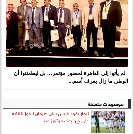
لم يأتوا إلى القاهرة لحضور مؤتمر… بل ليطمئنوا أن
الوطن ما زال يعرف أسم...
موضوعات متعلقة
نيمار يقود باريس سان جيرمان للفوز بثلاثية
على جيونبوك موتورز وديًا