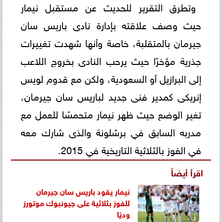
وتطرق التقرير للحديث عن مستقبل نيمار
حيث وصف علاقته بإدارة نادى باريس سان
جيرمان بالمتقلبة، خاصة وأنها شهدت تغييرات
جذرية مؤخرًا حيث يرحب النادى بخروج اللاعب
إلى البرازيل أو السعودية، ولكن مع قدوم لويس
إنريكى كمدير فنى جديد لباريس سان جيرمان،
تغير الوضع حيث ظهر نيمار متحمسًا للعمل مع
مدربه السابق في برشلونة والذى شارك معه
في الفوز بالثلاثية التاريخية في 2015.
اقرأ أيضاً
نيمار يقود باريس سان جيرمان
للفوز بثلاثية على جيونبوك موتورز
وديًا