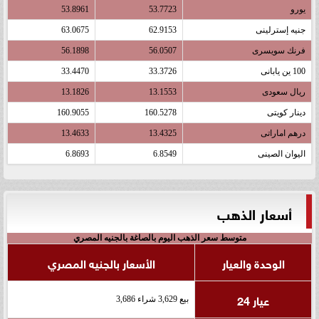
يورو
53.7723
53.8961
جنيه إسترلينى
62.9153
63.0675
فرنك سويسرى
56.0507
56.1898
100 ين يابانى
33.3726
33.4470
ريال سعودى
13.1553
13.1826
دينار كويتى
160.5278
160.9055
درهم اماراتى
13.4325
13.4633
اليوان الصينى
6.8549
6.8693
أسعار الذهب
متوسط سعر الذهب اليوم بالصاغة بالجنيه المصري
الوحدة والعيار
الأسعار بالجنيه المصري
عيار 24
بيع 3,629 شراء 3,686