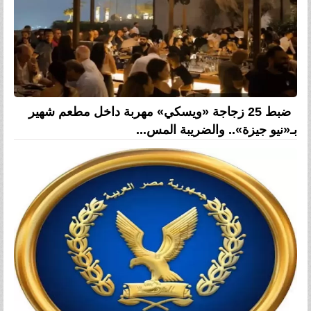
ضبط 25 زجاجة «ويسكي» مهربة داخل مطعم شهير
بـ«نيو جيزة».. والضريبة المس...