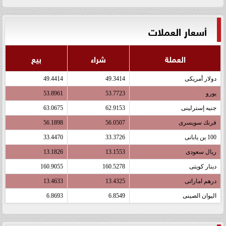
أسعار العملات
العملة
شراء
بيع
دولار أمريكى
49.3414
49.4414
يورو
53.7723
53.8961
جنيه إسترلينى
62.9153
63.0675
فرنك سويسرى
56.0507
56.1898
100 ين يابانى
33.3726
33.4470
ريال سعودى
13.1553
13.1826
دينار كويتى
160.5278
160.9055
درهم اماراتى
13.4325
13.4633
اليوان الصينى
6.8549
6.8693