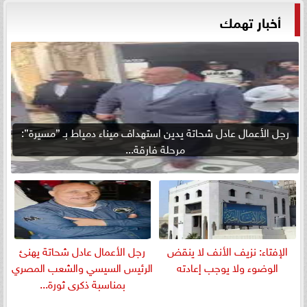
أخبار تهمك
رجل الأعمال عادل شحاتة يدين استهداف ميناء دمياط بـ ”مسيرة”:
مرحلة فارقة...
الإفتاء: نزيف الأنف لا ينقض
رجل الأعمال عادل شحاتة يهنئ
الوضوء ولا يوجب إعادته
الرئيس السيسي والشعب المصري
بمناسبة ذكرى ثورة...