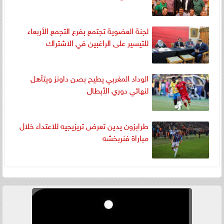
لجنة العضوية تجتمع بفرع التجمع الأربعاء
للتيسير على الراغبين في الاشتراك
الوداد المغربي يطيح بصن داونز ويتأهل
لنهائي دوري الأبطال
طرابزون يدين تعرض تريزيجيه للاعتداء خلال
مباراة فنربخشه