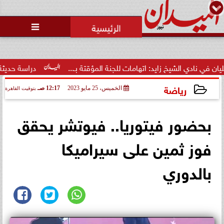
محمد يوسف
رئيس التحرير

الشيخ زايد: اتهامات للجنة المؤقتة بـ...
دراسة حديثة: أدوية إنق
رياضة
الخميس، 25 مايو 2023
12:17 صـ
بتوقيت القاهرة
2023-05-25 00:17:13
بحضور فيتوريا.. فيوتشر يحقق
فوز ثمين على سيراميكا
بالدوري