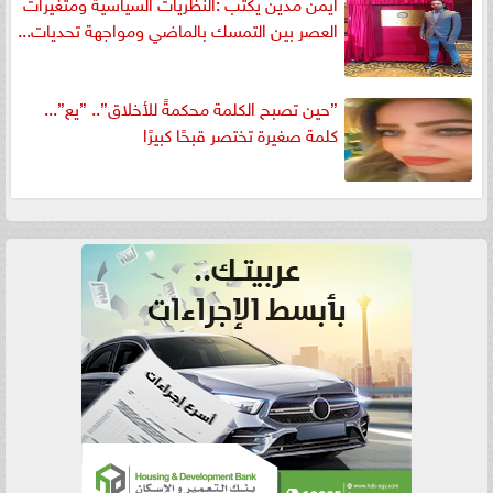
ايمن مدين يكتب :النظريات السياسية ومتغيرات
العصر بين التمسك بالماضي ومواجهة تحديات...
”حين تصبح الكلمة محكمةً للأخلاق”.. ”يع”...
كلمة صغيرة تختصر قبحًا كبيرًا