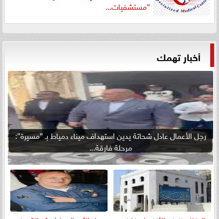
”مستشفيات...
أخبار تهمك
رجل الأعمال عادل شحاتة يدين استهداف ميناء دمياط بـ ”مسيرة”:
مرحلة فارقة...