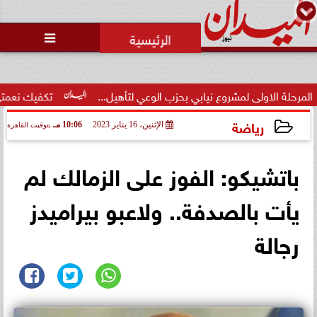
محمد يوسف
رئيس التحرير

ولى لمشروع نيابي بحزب الوعي لتأهيل...
تكفيك نعمتي مصر : تطو
رياضة
الإثنين، 16 يناير 2023
10:06 مـ
بتوقيت القاهرة
2023-01-16 22:06:33
باتشيكو: الفوز على الزمالك لم
يأت بالصدفة.. ولاعبو بيراميدز
رجالة