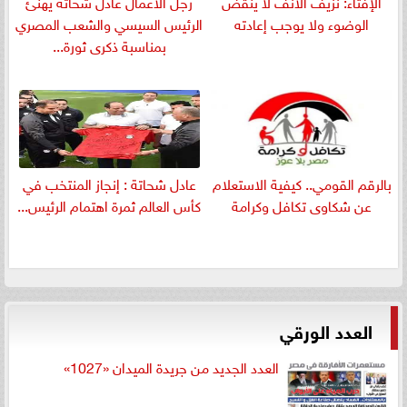
الإفتاء: نزيف الأنف لا ينقض
رجل الأعمال عادل شحاتة يهنئ
الوضوء ولا يوجب إعادته
الرئيس السيسي والشعب المصري
بمناسبة ذكرى ثورة...
بالرقم القومي.. كيفية الاستعلام
عادل شحاتة : إنجاز المنتخب في
عن شكاوى تكافل وكرامة
كأس العالم ثمرة اهتمام الرئيس...
العدد الورقي
العدد الجديد من جريدة الميدان «1027»