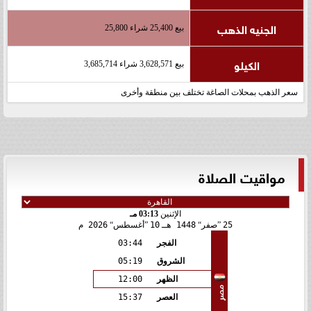
الجنيه الذهب
بيع 25,400 شراء 25,800
الكيلو
بيع 3,628,571 شراء 3,685,714
سعر الذهب بمحلات الصاغة تختلف بين منطقة وأخرى
مواقيت الصلاة
الإثنين
03:13 مـ
25
صفر
1448 هـ
10
أغسطس
2026 م
الفجر
03:44
الشروق
05:19
الظهر
12:00
مصر
العصر
15:37