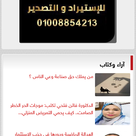
آراء وكتاب
من يملك حق صناعة وعي الناس ؟
الدكتورة فاتن فتحي تكتب: موجات الحر الخطر
الصامت.. كيف يحمي التمريض المنزلي...
العدالة الرياضية ودورها في جذب الاستثمار