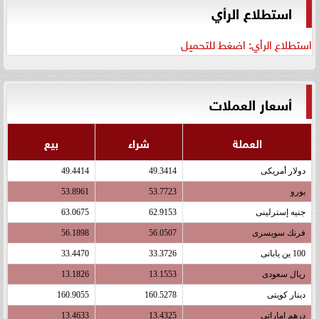
استطلاع الرأي
استطلاع الرأي: اضغط للتحميل
أسعار العملات
العملة
شراء
بيع
دولار أمريكى
49.3414
49.4414
يورو
53.7723
53.8961
جنيه إسترلينى
62.9153
63.0675
فرنك سويسرى
56.0507
56.1898
100 ين يابانى
33.3726
33.4470
ريال سعودى
13.1553
13.1826
دينار كويتى
160.5278
160.9055
درهم اماراتى
13.4325
13.4633