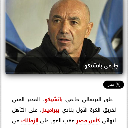
جايمي باتشيكو
علق البرتغالي جايمي
باتشيكو
، المدير الفني
لفريق الكرة الأول بنادي
بيراميدز
، على التأهل
لنهائي
كأس مصر
عقب الفوز على
الزمالك
في