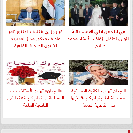
في ليلة من ليالي العمر.. عائلة
قرار وزاري بتكليف الدكتور تامر
التونى تحتفل بزفاف الأستاذ محمد
عاطف مدكور مديرًا لمديرية
صلاح...
الشئون الصحية بالقاهرة
الميدان تهنيء الكاتبة الصحفية
«الميدان» تهنئ الأستاذ محمد
صفاء الشاطر بنجاج كريمة أخيها
المسلمانى بنجاح كريمته ندا في
في الثانوية العامة
الثانوية العامة