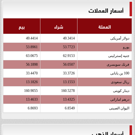
أسعار العملات
العملة
شراء
بيع
دولار أمريكى
49.3414
49.4414
يورو
53.7723
53.8961
جنيه إسترلينى
62.9153
63.0675
فرنك سويسرى
56.0507
56.1898
100 ين يابانى
33.3726
33.4470
ريال سعودى
13.1553
13.1826
دينار كويتى
160.5278
160.9055
درهم اماراتى
13.4325
13.4633
اليوان الصينى
6.8549
6.8693
أسعار الذهب