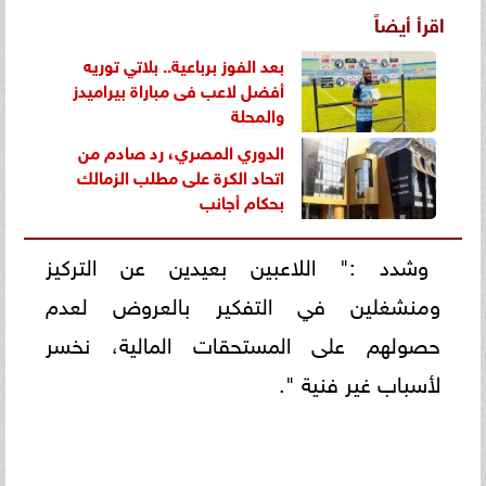
اقرأ أيضاً
بعد الفوز برباعية.. بلاتي توريه
أفضل لاعب فى مباراة بيراميدز
والمحلة
الدوري المصري، رد صادم من
اتحاد الكرة على مطلب الزمالك
بحكام أجانب
وشدد :" اللاعبين بعيدين عن التركيز
ومنشغلين في التفكير بالعروض لعدم
حصولهم على المستحقات المالية، نخسر
لأسباب غير فنية ".