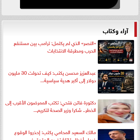
آراء وكتاب
«النصر» الذي لم يكتمل: ترامب بين مستنقع
الحرب ومطرقة الانتخابات
عبدالعزيز محسن يكتب: كيف تحولت 30 مليون
دولار إلى أكبر هدية سياسية...
دكتورة فاتن فتحي: تكتب الممرضون الأقرب إلى
الخطر.. شكرا وزير الصحة لتكريم...
مالك السعيد المحامي يكتب: إحذروا الوقوع
فيها.. أخطاء قاتلة تضيع الحقوق في...