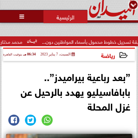
محمد يوسف
رئيس التحرير

وط محمول بأسماء المواطنين دون...
محمد مختار جمعة: بدل ال
رياضة
السبت، 7 يناير 2023
06:34 مـ
بتوقيت القاهرة
2023-01-07 18:34:19
”بعد رباعية بيراميدز”..
بابافاسيليو يهدد بالرحيل عن
غزل المحلة