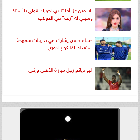
ياسمين عز: أما تنادي لجوزك قولي يا أستاذ..
وسيبي له ”رف” في الدولاب
حسام حسن يشارك في تدريبات سموحة
استعدادا لفاركو بالدوري
أليو ديانج رجل مباراة الأهلي وإنبي