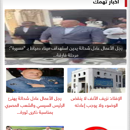
أخبار تهمك
رجل الأعمال عادل شحاتة يدين استهداف ميناء دمياط بـ ”مسيرة”:
مرحلة فارقة...
الإفتاء: نزيف الأنف لا ينقض
رجل الأعمال عادل شحاتة يهنئ
الوضوء ولا يوجب إعادته
الرئيس السيسي والشعب المصري
بمناسبة ذكرى ثورة...