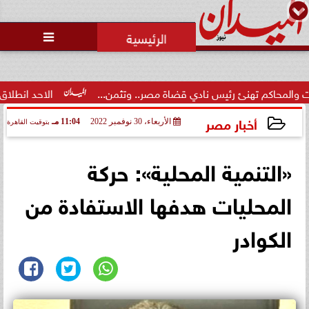
محمد يوسف
رئيس التحرير

م تهنئ رئيس نادي قضاة مصر.. وتثمن...
الاحد انطلاق  المرحلة ال
أخبار مصر
الأربعاء، 30 نوفمبر 2022
11:04 مـ
بتوقيت القاهرة
2022-11-30 23:04:53
«التنمية المحلية»: حركة
المحليات هدفها الاستفادة من
الكوادر