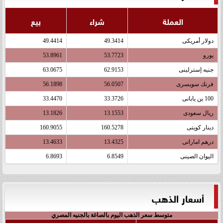
العملة
شراء
بيع
دولار أمريكى
49.3414
49.4414
يورو
53.7723
53.8961
جنيه إسترلينى
62.9153
63.0675
فرنك سويسرى
56.0507
56.1898
100 ين يابانى
33.3726
33.4470
ريال سعودى
13.1553
13.1826
دينار كويتى
160.5278
160.9055
درهم اماراتى
13.4325
13.4633
اليوان الصينى
6.8549
6.8693
أسعار الذهب
متوسط سعر الذهب اليوم بالصاغة بالجنيه المصري