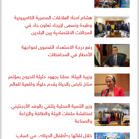
هشام آمنة: العلاقات المصرية الكاميرونية
وطيدة ونسعى لإيجاد تعاون جاد في
المجالات الاقتصادية بين البلدين
رفع درجة الاستعداد القصوى لمواجهة
الأمطار في المحافظات
وزيرة البيئة: عملنا بجهود حثيثة للخروج بمؤتمر
مناخ نابض بالحياة يقدم حلولًا واقعية للعالم
وزير التنمية المحلية يلتقي بالوفد الأرجنتيني
لمناقشة ملفات البيئة والطاقة والزراعة
والصناعة
خلال لقائها بـ«أطفال الحياة».. مي كساب: