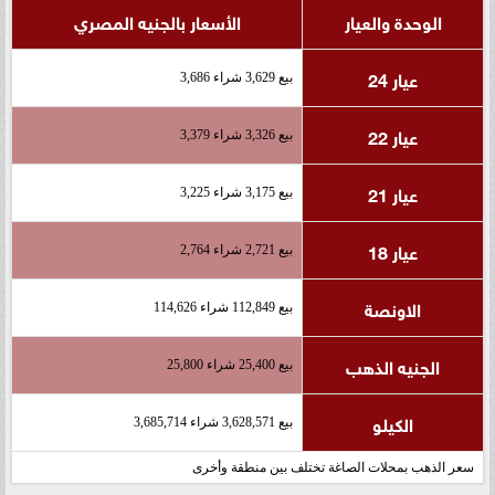
الوحدة والعيار
الأسعار بالجنيه المصري
عيار 24
بيع 3,629 شراء 3,686
عيار 22
بيع 3,326 شراء 3,379
عيار 21
بيع 3,175 شراء 3,225
عيار 18
بيع 2,721 شراء 2,764
الاونصة
بيع 112,849 شراء 114,626
الجنيه الذهب
بيع 25,400 شراء 25,800
الكيلو
بيع 3,628,571 شراء 3,685,714
سعر الذهب بمحلات الصاغة تختلف بين منطقة وأخرى