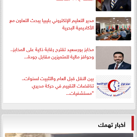
مدير التعليم الإلكتروني بليبيا يبحث التعاون مع
الأكاديمية البحرية
مخابز بورسعيد تقترح رقابة ذكية على المخابز..
وحوافز مالية للمتميزين مقابل جودة...
بين النقل قبل العام والتثبيت لسنوات..
تناقضات التقييم في حركة مديري
”مستشفيات...
أخبار تهمك