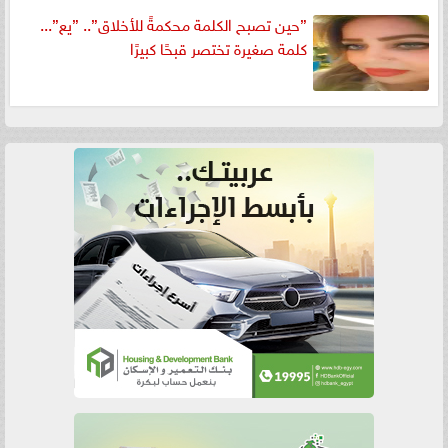
”حين تصبح الكلمة محكمةً للأخلاق”.. ”يع”...
كلمة صغيرة تختصر قبحًا كبيرًا