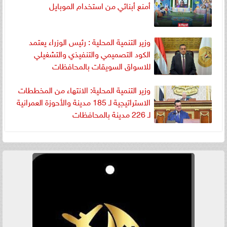
أمنع أبنائي من استخدام الموبايل
وزير التنمية المحلية : رئيس الوزراء يعتمد
الكود التصميمي والتنفيذي والتشغيلي
للاسواق السويقات بالمحافظات
وزير التنمية المحلية: الانتهاء من المخططات
الاستراتيجية لـ 185 مدينة والأحوزة العمرانية
لـ 226 مدينة بالمحافظات