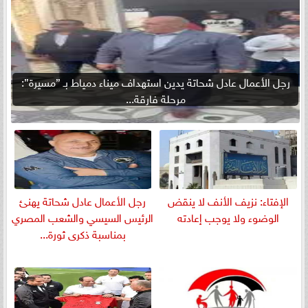
رجل الأعمال عادل شحاتة يدين استهداف ميناء دمياط بـ ”مسيرة”:
مرحلة فارقة...
الإفتاء: نزيف الأنف لا ينقض
رجل الأعمال عادل شحاتة يهنئ
الوضوء ولا يوجب إعادته
الرئيس السيسي والشعب المصري
بمناسبة ذكرى ثورة...