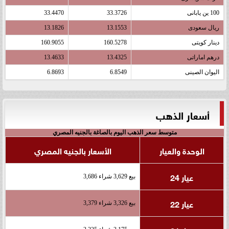
100 ين يابانى
33.3726
33.4470
ريال سعودى
13.1553
13.1826
دينار كويتى
160.5278
160.9055
درهم اماراتى
13.4325
13.4633
اليوان الصينى
6.8549
6.8693
أسعار الذهب
متوسط سعر الذهب اليوم بالصاغة بالجنيه المصري
الوحدة والعيار
الأسعار بالجنيه المصري
عيار 24
بيع 3,629 شراء 3,686
عيار 22
بيع 3,326 شراء 3,379