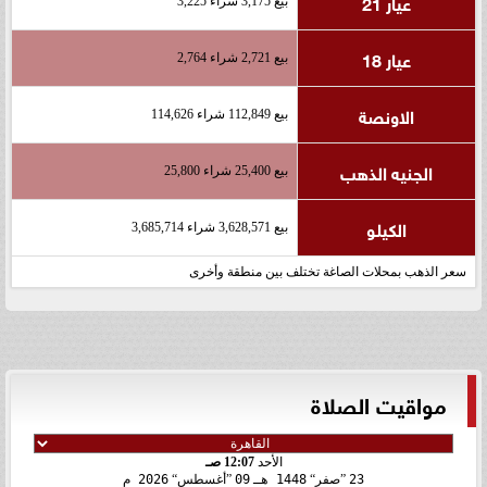
عيار 21
بيع 3,175 شراء 3,225
عيار 18
بيع 2,721 شراء 2,764
الاونصة
بيع 112,849 شراء 114,626
الجنيه الذهب
بيع 25,400 شراء 25,800
الكيلو
بيع 3,628,571 شراء 3,685,714
سعر الذهب بمحلات الصاغة تختلف بين منطقة وأخرى
مواقيت الصلاة
الأحد
12:07 صـ
23
صفر
1448 هـ
09
أغسطس
2026 م