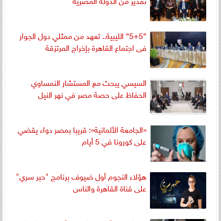
تقدير من الدولة المصرية
”5+5” الليبية.. تعهد من ممثلي دول الجوار
فى اجتماع القاهرة بإخراج المرتزقة
السيسي يبحث مع المستشار النمساوي
الحفاظ على حصة مصر في نهر النيل
«الجامعة الألمانية»: قريبا بمصر دواء يقضي
على كورونا في 5 أيام
هؤلاء النجوم أول ضيوف برنامج "حبر سري"
على قناة القاهرة والناس