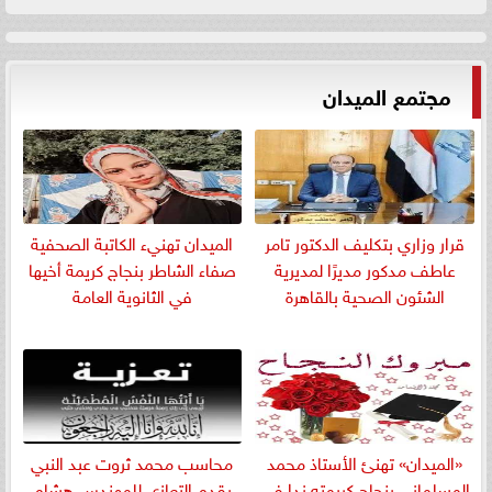
مجتمع الميدان
قرار وزاري بتكليف الدكتور تامر
الميدان تهنيء الكاتبة الصحفية
عاطف مدكور مديرًا لمديرية
صفاء الشاطر بنجاج كريمة أخيها
الشئون الصحية بالقاهرة
في الثانوية العامة
«الميدان» تهنئ الأستاذ محمد
​محاسب محمد ثروت عبد النبي
المسلمانى بنجاح كريمته ندا في
يقدم التعازي للمهندس هشام