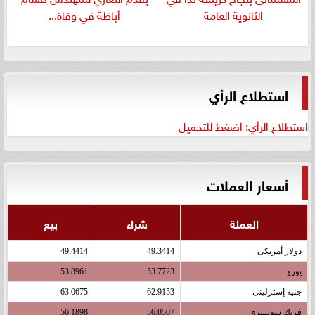
الثانوية العامة
أباظة في وفاة...
استطلاع الرأي
استطلاع الرأي: اضغط للتحميل
أسعار العملات
العملة
شراء
بيع
دولار أمريكى
49.3414
49.4414
يورو
53.7723
53.8961
جنيه إسترلينى
62.9153
63.0675
فرنك سويسرى
56.0507
56.1898