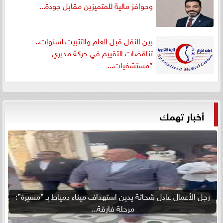
وحوافز مالية للمتميزين مقابل جودة...
بين النقل قبل العام والتثبيت لسنوات..
تناقضات التقييم في حركة مديري
”مستشفيات...
أخبار تهمك
رجل الأعمال عادل شحاتة يدين استهداف ميناء دمياط بـ ”مسيرة”:
مرحلة فارقة...