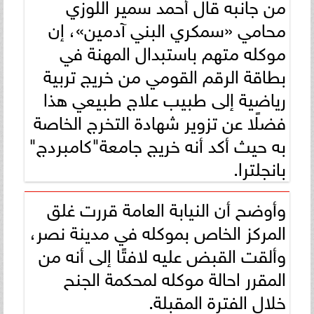
من جانبه قال أحمد سمير اللوزي
محامي «سمكري البني آدمين»، إن
موكله متهم باستبدال المهنة في
بطاقة الرقم القومي من خريج تربية
رياضية إلى طبيب علاج طبيعي هذا
فضلًا عن تزوير شهادة التخرج الخاصة
به حيث أكد أنه خريج جامعة"كامبردج"
بانجلترا.
وأوضح أن النيابة العامة قررت غلق
المركز الخاص بموكله في مدينة نصر،
وألقت القبض عليه لافتًا إلى أنه من
المقرر احالة موكله لمحكمة الجنح
خلال الفترة المقبلة.