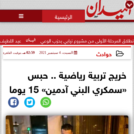

رحلة الأولى من مشروع نيابي بحزب الوعي
عبد اللطيف حامد: الكف
حوادث
السبت، 4 سبتمبر 2021
02:59 مـ
بتوقيت القاهرة
2021-09-04 14:59:34
خريج تربية رياضية .. حبس
«سمكري البني آدمين» 15 يوما