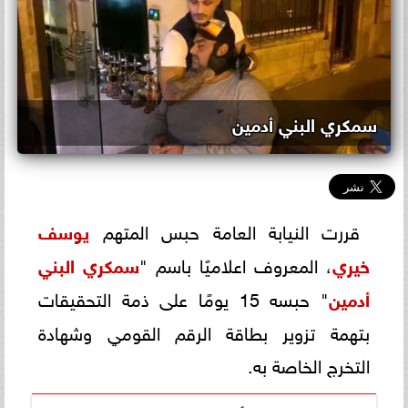
سمكري البني أدمين
قررت النيابة العامة حبس المتهم
يوسف
خيري
، المعروف اعلاميًا باسم "
سمكري البني
أدمين
" حبسه 15 يومًا على ذمة التحقيقات
بتهمة تزوير بطاقة الرقم القومي وشهادة
التخرج الخاصة به.