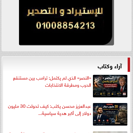
آراء وكتاب
«النصر» الذي لم يكتمل: ترامب بين مستنقع
الحرب ومطرقة الانتخابات
عبدالعزيز محسن يكتب: كيف تحولت 30 مليون
دولار إلى أكبر هدية سياسية...