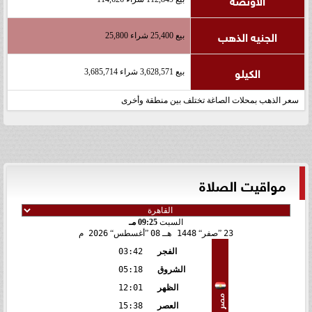
الجنيه الذهب
بيع 25,400 شراء 25,800
الكيلو
بيع 3,628,571 شراء 3,685,714
سعر الذهب بمحلات الصاغة تختلف بين منطقة وأخرى
مواقيت الصلاة
السبت
09:25 مـ
23
صفر
1448 هـ
08
أغسطس
2026 م
الفجر
03:42
الشروق
05:18
الظهر
12:01
مصر
العصر
15:38