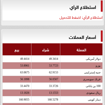
استطلاع الرأي
استطلاع الرأي: اضغط للتحميل
أسعار العملات
العملة
شراء
بيع
دولار أمريكى
49.3414
49.4414
يورو
53.7723
53.8961
جنيه إسترلينى
62.9153
63.0675
فرنك سويسرى
56.0507
56.1898
100 ين يابانى
33.3726
33.4470
ريال سعودى
13.1553
13.1826
دينار كويتى
160.5278
160.9055