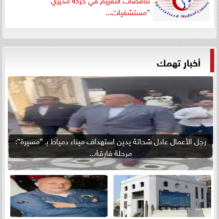
”مستشفيات...
أخبار تهمك
رجل الأعمال عادل شحاتة يدين استهداف ميناء دمياط بـ ”مسيرة”:
مرحلة فارقة...