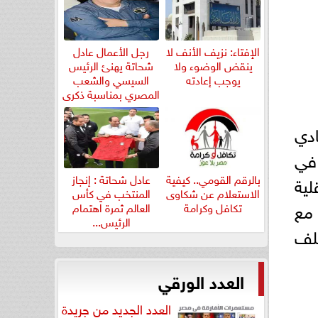
الإفتاء: نزيف الأنف لا
رجل الأعمال عادل
ينقض الوضوء ولا
شحاتة يهنئ الرئيس
يوجب إعادته
السيسي والشعب
المصري بمناسبة ذكرى
ثورة...
دي
في
بالرقم القومي.. كيفية
عادل شحاتة : إنجاز
لية
الاستعلام عن شكاوى
المنتخب في كأس
 مع
تكافل وكرامة
العالم ثمرة اهتمام
الرئيس...
تلف
العدد الورقي
العدد الجديد من جريدة