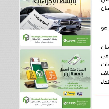
ان
 هو
سان
في
عات
ضاف
حاء