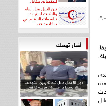
للمتميزين مقابل
جودة...
بين النقل قبل العام
والتثبيت لسنوات..
ك”،
تناقضات التقييم في
حركة مديري
”مستشفيات...
أخبار تهمك
ا:
لة،
لدي
هذه
رجل الأعمال عادل شحاتة يدين استهداف
ميناء دمياط بـ ”مسيرة”: مرحلة فارقة...
حات
اتل