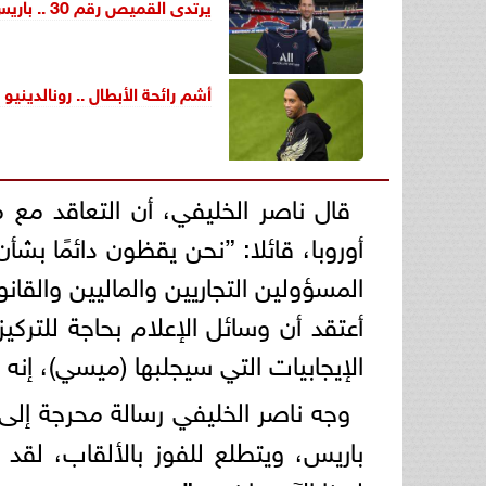
يرتدى القميص رقم 30 .. باريس سان جيرمان يعلن التعاقد مع ليونيل ميسي رسميا
أشم رائحة الأبطال .. رونالدين
قال ناصر الخليفي، أن التعاقد مع
أوروبا، قائلا: ”نحن يقظون دائمًا بش
المسؤولين التجاريين والماليين والقانو
أعتقد أن وسائل الإعلام بحاجة للترك
الإيجابيات التي سيجلبها (ميسي)، إنه
وجه ناصر الخليفي رسالة محرجة إلى
باريس، ويتطلع للفوز بالألقاب، لقد 