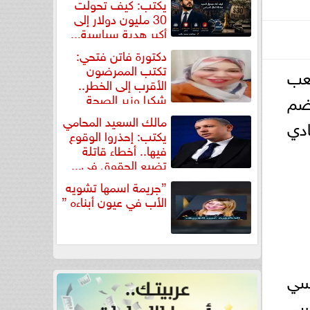
يكتب: كيف تحولت
30 مليون دولار إلى
أكبر هدية سياسية...
دكتورة فاتن فتحي:
تكتب الممرضون
لعب
الأقرب إلى الخطر..
نضم
شكرا وزير الصحة
لتكريم...
مالك السعيد المحامي
دي
يكتب: إحذروا الوقوع
فيها.. أخطاء قاتلة
تضيع الحقوق في...
”جريمة اسمها تشويه
الأب في عيون أبناءه ”
يسي
يسي