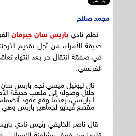
مجمد صلاح
نظم نادي
باريس سان جيرمان
الفر
حديقة الأمراء، من أجل تقديم الأرجن
في صفقة انتقال حر بعد انتهاء تعا
الفرنسي.
نال ليونيل ميسي نجم باريس سان جي
خلال وصوله إلى ملعب حديقة الأمر
الباريسي، بعدما وقع عقود انضما
مقطع فيديو لجماهير باريس وهي ت
قال ناصر الخليفي رئيس نادي باري
قادما من فريق برشلونة الإسباني، و