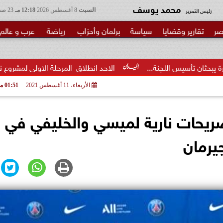
محمد يوسف
رئيس التحرير
السبت
8 أغسطس 2026
12:18 مـ
23 صفر 1448
صر
تقارير وقضايا
سياسة
برلمان وأحزاب
رياضة
عرب و عالم
لجنة...
الاحد انطلاق  المرحلة الاولى لمشروع نيابي بحزب الوعي ل
الأربعاء، 11 أغسطس 2021
01:51 مـ
ريحات نارية لميسي والخليفي في
يرمان