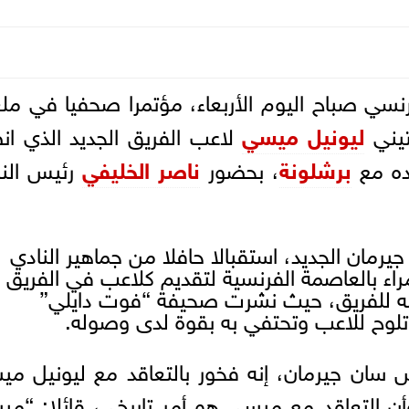
نسي صباح اليوم الأربعاء، مؤتمرا صحفيا في م
تيني
ليونيل ميسي
لاعب الفريق الجديد الذي ا
قده مع
برشلونة
، بحضور
ناصر الخليفي
رئيس النا
رمان الجديد، استقبالا حافلا من جماهير النادي
اء بالعاصمة الفرنسية لتقديم كلاعب في الفريق
مه للفريق، حيث نشرت صحيفة “فوت دايلي”
لوح للاعب وتحتفي به بقوة لدى وصوله.
س سان جيرمان، إنه فخور بالتعاقد مع ليونيل م
أن التعاقد مع ميسي هو أمر تاريخي، قائلا: “م