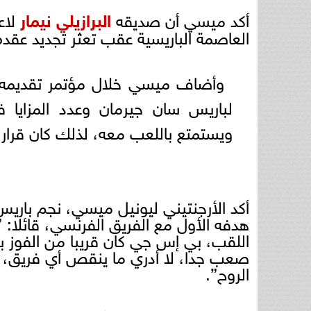
أكد ميسي أن صديقه
البرازيلي نيمار
لاع
العاصمة الباريسية عقب تعثر تجديد عقده
وأضاف ميسي خلال مؤتمر تقديمه، أن
لباريس سان جيرمان وعدد المزايا ف
ويستمتع باللعب معه، لذلك كان قرار ا
أكد الأرجنتيني ليونيل ميسي، نجم باريس
هدفه الأول مع الفريق الفرنسي، قائلا: 
اللقب، بي إس جي كان قريبا من الفوز به
صعب جدا، لا أدري ما ينقص أي فريق، ولك
الروح”.