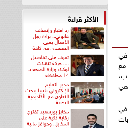
الأكثر قراءةً
رد اعتبار وإنصاف
قانوني.. براءة رجل
الأعمال يحيى
الصعيدي من كافة
 في
التهم...
تعرف على تفاصيل
.... حركة تنقلات
 مع
لوكلاء وزارة الصحه بـ
عب،
14 محافظه
 هي
مدير التعليم
الإلكتروني بليبيا يبحث
التعاون مع الأكاديمية
البحرية
 في
مخابز بورسعيد تقترح
بات
رقابة ذكية على
المخابز.. وحوافز مالية