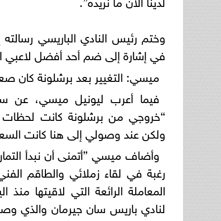
لدينا الآن ما نريده”.
وختم رئيس النادي الباريسي رسالته إ
في إشارة إلى ضم أحد أفضل لاعبي العا
ميسي: التغيير بعد برشلونة كان صعب
فيما أعرب ليونيل ميسي، عن سعا
“خروجي من برشلونة كانت لحظات صع
ولكن عند وصولي إلى هنا كانت السع
وأضاف ميسي ”أتمنى أن نبدأ التمار
رغبة في لقاء زملائي والطاقم الفني
المعاملة الرائعة التي لاقيتها منذ 
لنادي باريس سان جيرمان والذي وصفه