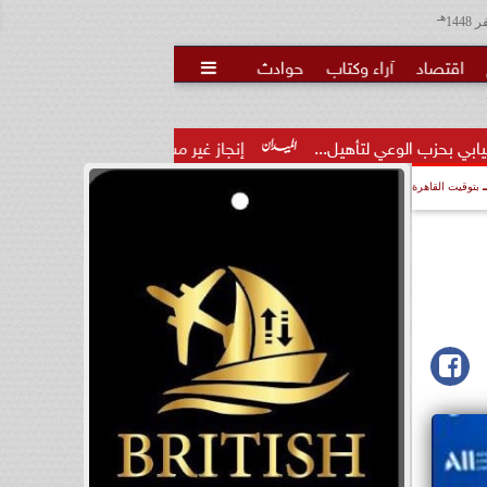
هـ
اقتصاد
آراء وكتاب
حوادث

تأهيل...
إنجاز غير مسبوق.. منتخب الناشئات يهزم الصين ويتأهل
بتوقيت القاهرة