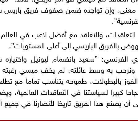
من معنى، وإن تواجده ضمن صفوف فريق باريس س
فرنسية”.
التعاقدات، والتعاقد مع أفضل لاعب في العالم
وض بالفريق الباريسي إلى أعلى المستويات”.
ي الفرنسي: ”سعيد بانضمام ليونيل واختياره 
 ونرحب به وسط عائلته، لم يخفِ ميسي رغبته 
لفوز بالبطولات، طموحه يتناسب تماما مع تطل
احا كبيرا لسياستنا في التعاقدات العالمية، وي
نى أن يصنع هذا الفريق تاريخا لأنصارنا في جميع أن