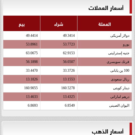
أسعار العملات
العملة
شراء
بيع
دولار أمريكى
49.3414
49.4414
يورو
53.7723
53.8961
جنيه إسترلينى
62.9153
63.0675
فرنك سويسرى
56.0507
56.1898
100 ين يابانى
33.3726
33.4470
ريال سعودى
13.1553
13.1826
دينار كويتى
160.5278
160.9055
درهم اماراتى
13.4325
13.4633
اليوان الصينى
6.8549
6.8693
أسعار الذهب