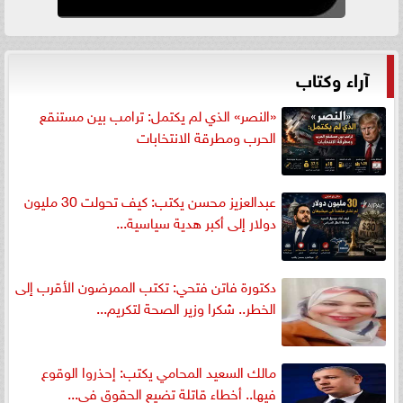
آراء وكتاب
«النصر» الذي لم يكتمل: ترامب بين مستنقع
الحرب ومطرقة الانتخابات
عبدالعزيز محسن يكتب: كيف تحولت 30 مليون
دولار إلى أكبر هدية سياسية...
دكتورة فاتن فتحي: تكتب الممرضون الأقرب إلى
الخطر.. شكرا وزير الصحة لتكريم...
مالك السعيد المحامي يكتب: إحذروا الوقوع
فيها.. أخطاء قاتلة تضيع الحقوق في...