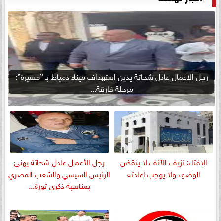
رجل الأعمال عادل شحاتة يدين استهداف ميناء دمياط بـ ”مسيرة”:
مرحلة فارقة...
الإفتاء: نزيف الأنف لا ينقض
رجل الأعمال عادل شحاتة يهنئ
الوضوء ولا يوجب إعادته
الرئيس السيسي والشعب المصري
بمناسبة ذكرى ثورة...