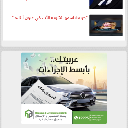
”جريمة اسمها تشويه الأب في عيون أبناءه ”