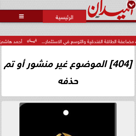

لطاقة الفندقية والتوسع في الاستثمار...
أحمد هاشم: الإعلام 
[404] الموضوع غير منشور أو تم
حذفه