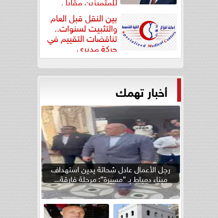
للمتميزين مقابل
جودة...
بين النقل قبل العام
والتثبيت لسنوات..
تناقضات التقييم في
حركة مديري
”مستشفيات...
أخبار تهمك
رجل الأعمال عادل شحاتة يدين استهداف
ميناء دمياط بـ ”مسيرة”: مرحلة فارقة...