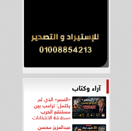
آراء وكتاب
«النصر» الذي لم
يكتمل: ترامب بين
مستنقع الحرب
ومطرقة الانتخابات
عبدالعزيز محسن