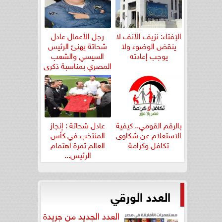
الإفتاء: نزيف الأنف لا
رجل الأعمال عادل
ينقض الوضوء ولا
شحاتة يهنئ الرئيس
يوجب إعادته
السيسي والشعب
المصري بمناسبة ذكرى
ثورة...
بالرقم القومي.. كيفية
عادل شحاتة : إنجاز
الاستعلام عن شكاوى
المنتخب في كأس
تكافل وكرامة
العالم ثمرة اهتمام
الرئيس...
العدد الورقي
العدد الجديد من جريدة