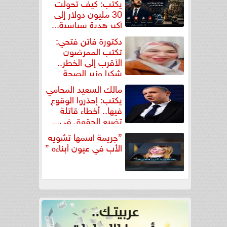
يكتب: كيف تحولت
30 مليون دولار إلى
أكبر هدية سياسية...
دكتورة فاتن فتحي:
تكتب الممرضون
الأقرب إلى الخطر..
شكرا وزير الصحة
لتكريم...
مالك السعيد المحامي
يكتب: إحذروا الوقوع
فيها.. أخطاء قاتلة
تضيع الحقوق في...
”جريمة اسمها تشويه
الأب في عيون أبناءه ”