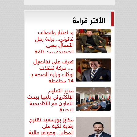
الأكثر قراءةً
رد اعتبار وإنصاف
قانوني.. براءة رجل
الأعمال يحيى
الصعيدي من كافة
التهم...
تعرف على تفاصيل
.... حركة تنقلات
لوكلاء وزارة الصحه بـ
14 محافظه
مدير التعليم
الإلكتروني بليبيا يبحث
التعاون مع الأكاديمية
البحرية
مخابز بورسعيد تقترح
رقابة ذكية على
المخابز.. وحوافز مالية