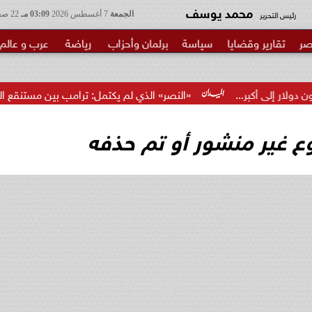
محمد يوسف
رئيس التحرير
الجمعة
7 أغسطس 2026
03:09 مـ
22 صفر 1448
صر
تقارير وقضايا
سياسة
برلمان وأحزاب
رياضة
عرب و عالم
«النصر» الذي لم يكتمل: ترامب بين مستنقع الحرب ومطرقة ال