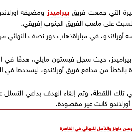
ثيرة التي جمعت فريق
بيراميدز
ومضيفه أورلاندو 
 السبت على ملعب الفريق الجنوب إفريقي.
 أورلاندو، في مباراةذهاب دور نصف النهائي من 
ة بالخطأ من مدافع فريق أورلاندو، ليسددها في ا
في تلك اللقطة، وتم إلغاء الهدف بداعي التسلل 
ع أورلاندو كانت غير مقصودة.
صن داونز والتأهل للنهائي في القاهرة