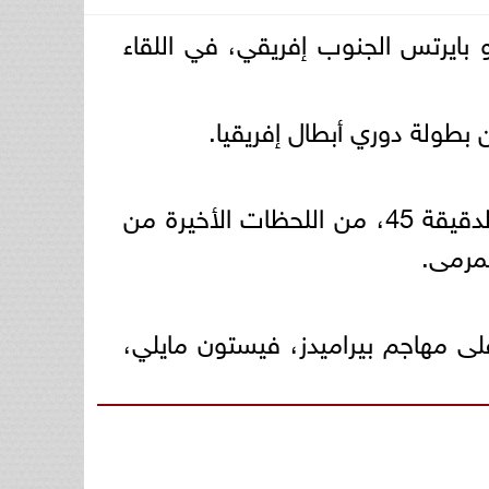
بايرتس الجنوب إفريقي، في اللقاء
بطولة دوري أبطال إفريقيا.
وشهدت المباراة إلغاء هدفين لصالح بيراميدز، حيث سجل فيستون مايلي، هدفًا في الدقيقة 45، من اللحظات الأخيرة من
لمرمى.
على مهاجم بيراميدز، فيستون مايلي،