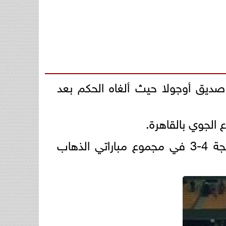
دقيقة 86، لكن الكرة ارتطمت بيد صديق أوجولا حيث ألغاه الحكم بعد
وكان بيراميدز تاهل إلى دور نصف النهائي، بالفوز على الجيش الملكي المغربي بنتيجة 4-3 في مجموع مباراتي الذهاب