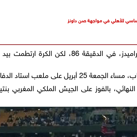
ساسي للأهلي في مواجهة صن داونز
وسجل وليد الكرتي هدفًا لصالح بيراميدز، في ال
لعب استاد الدفاع الجوي بالقاهرة.