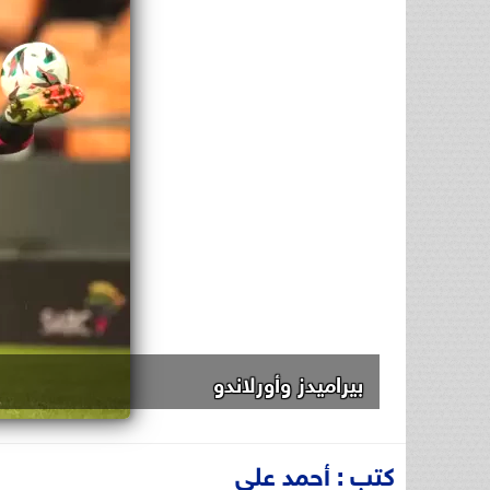
بيراميدز وأورلاندو
كتب : أحمد علي