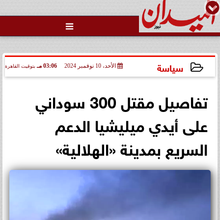

رئيس منيا القمح بالشرقية: تبذل
جهوداً مكثفة لتحسين الخدمات
العامة لكسب...
سياسة
الأحد، 10 نوفمبر 2024
03:06 مـ
بتوقيت القاهرة
2024-11-10 15:06:55
تفاصيل مقتل 300 سوداني
على أيدي ميليشيا الدعم
السريع بمدينة «الهلالية»