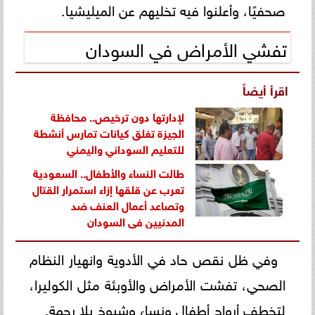
صحفيًا، وأعلنوا فيه تخليهم عن الميليشيا.
تفشي الأمراض في السودان
اقرأ أيضاً
لإدارتها دون ترخيص.. محافظة
الجيزة تغلق كيانات تمارس أنشطة
للتعليم السوداني واليمني
طالت النساء والأطفال.. السعودية
تعرب عن قلقها إزاء استمرار القتال
وتصاعد أعمال العنف ضد
المدنيين في السودان
وفي ظل نقص حاد في الأدوية وانهيار النظام
الصحي، تفشت الأمراض والأوبئة مثل الكوليرا،
لتخطف أرواح أطفال ونساء وشيوخ بلا رحمة.