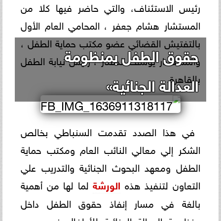
رئيس الاستئناف، والتي حاضر فيها كلا من
المستشار هشام جعفر ، المحامي العام الأول
بالتفتيش القضائي عضو مكتب حماية الطفل ،
حقوق الطفل بمنظومة
والمستشار يوسف الدفتار ، رئيس نيابة الطفل
بالقاهرة.
العدالة الجنائية»
في هذا الصدد تقدمت السنباطي بخالص
الشكر إلي معالي النائب العام ومكتب حماية
الطفل ومعهد البحوث الجنائية والتدريب علي
التعاون لتنفيذ هذه
الورشة
لما لها من أهمية
بالغة في مسار إنفاذ حقوق الطفل داخل
منظومة العدالة الجنائية للأطفال في مصر.