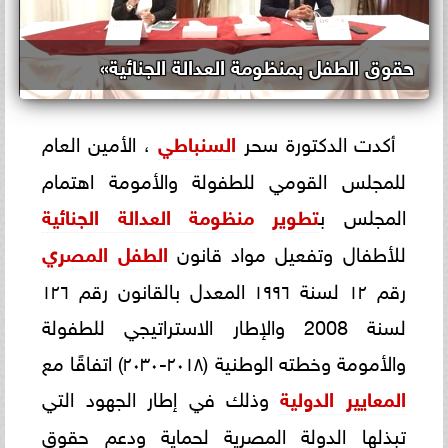
حقوق الطفل بمنظومة العدالة الجنائية»
أكدت الدكتورة سحر
السنباطي
، الأمين العام
للمجلس القومي للطفولة والأمومة اهتمام
المجلس ب
تطوير
منظومة العدالة الجنائية
للأطفال وتفعيل مواد قانون
الطفل المصري
رقم ١٢ لسنة ١٩٩٦ المعدل بالقانون رقم ١٢٦
لسنة 2008 والإطار الاستراتيجي للطفولة
والأمومة وخطته الوطنية (٢٠١٨-٢٠٣٠) اتفاقًا مع
المعايير الدولية
وذلك في إطار الجهود التي
تبذلها الدولة المصرية لحماية ودعم حقوق