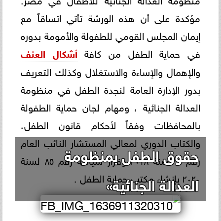
مؤكدة على أن هذه الورشة تأتي اتساقاً مع
إيمان المجلس القومي للطفولة والأمومة بدوره
في حماية الطفل من كافة
أشكال العنف
والإهمال والإساءة والاستغلال وكذلك التعريف
بدور الإدارة العامة لنجدة الطفل في منظومة
العدالة الجنائية ، ومهام لجان حماية الطفولة
بالمحافظات وفقاً لأحكام قانون الطفل،
والكتاب الدوري لمعالي المستشار النائب العام
حقوق الطفل بمنظومة
رقم ٧ لسنة ٢٠١٨ وقرار سيادته رقم ٨٥ لسنة
٢٠٢٠ بإنشاء مكتب حماية الطفل .
العدالة الجنائية»