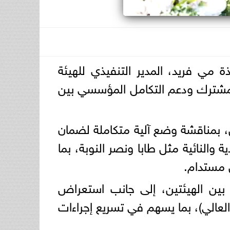
اذة مي فريد، المدير التنفيذي للهيئة
 المشترك ودعم التكامل المؤسسي بين
ن، بمناقشة وضع آلية متكاملة لضمان
 والنائية مثل طابا ونصر النوبة، بما
 مستدام.
اول الاجتماع متابعة موقف تنفيذ تكليفات الاجتماع التنسيقي السابق رقم (3) بين الهيئتين، إلى جانب استعراض
عالي)، بما يسهم في تسريع إجراءات