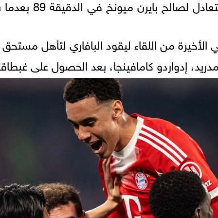
وسجل لويس دياز الهد
ي الأخيرة من اللقاء ليقود البافاري لتأهل مستحق
مدريد، إدواردو كامافينجا، بعد الحصول على غبطاق