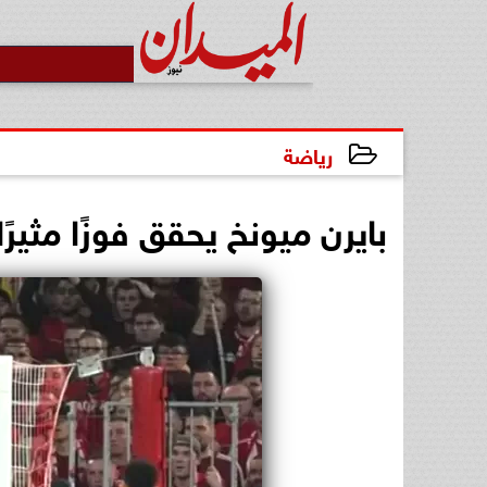
رياضة
2026-04-15 23:29:01
بايرن ميونخ يحقق فوزًا مثير