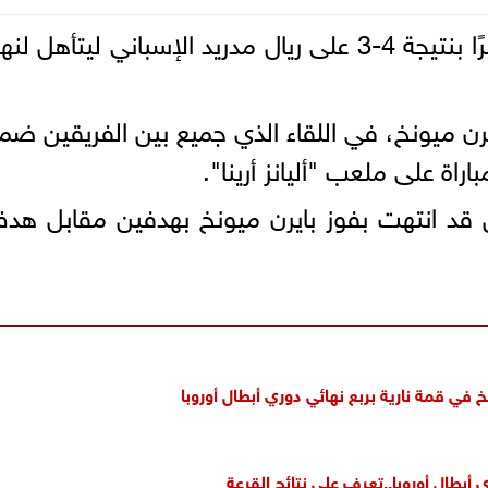
رن ميونخ، في اللقاء الذي جميع بين الفريقين ضم
راة على ملعب "أليانز أرينا".
قين قد انتهت بفوز بايرن ميونخ بهدفين مقابل ه
في قمة نارية بربع نهائي دوري أبطال أوروبا