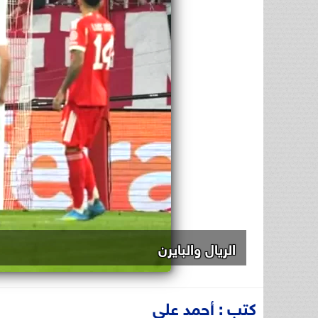
الريال والبايرن
كتب : أحمد علي