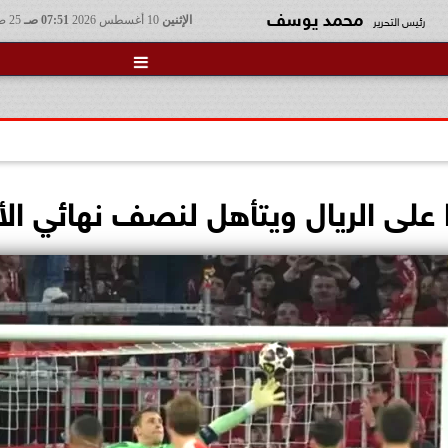
محمد يوسف
رئيس التحرير
الإثنين
10 أغسطس 2026
07:51 صـ
25 صفر 1448

ًا على الريال ويتأهل لنصف نهائي ال