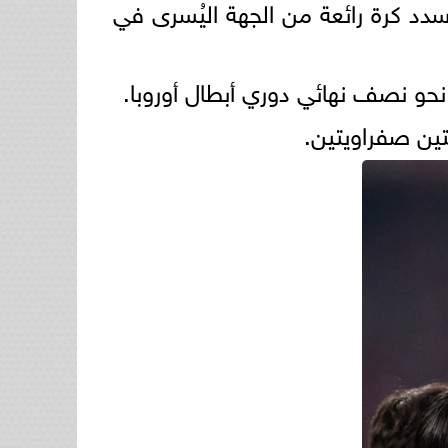
ف الثالث والتعادل لصالح بايرن ميونخ في الدقيقة 89 بعدما سدد كرة رائعة من الجهة اليُسرى في
 نحو نصف نهائي دوري أبطال أوروبا.
تين صفراويتين.