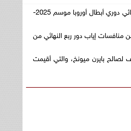
الألماني فوزًا مثيرًا بنتيجة 4-3 على ريال مدريد الإسباني ليتأهل لنهائي دوري أبطال أوروبا موسم 2025-
ن منافسات إياب دور ربع النهائي من
دف لصالح بايرن ميونخ، والتي أقيمت