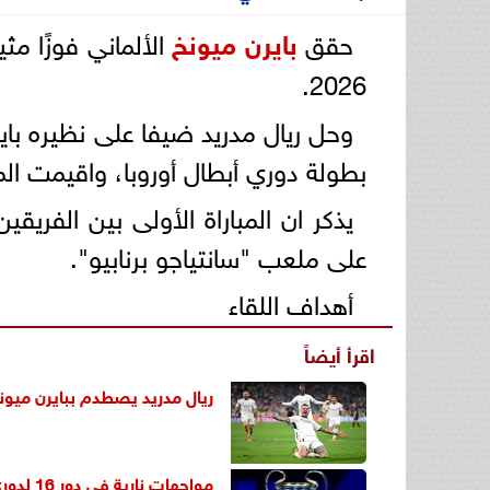
حقق
بايرن ميونخ
2026.
وحل ريال مدريد ضيفا على نظيره باي
بطولة دوري أبطال أوروبا، واقيمت المبا
يذكر ان المباراة الأولى بين الفري
على ملعب "سانتياجو برنابيو".
أهداف اللقاء
اقرأ أيضاً
ريال مدريد يصطدم ببايرن ميونخ 
مواجهات نارية في دور 16 لدوري أبطال أوروبا..تعرف على نتائج القرعة