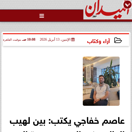

رئيس منيا القمح بالشرقية: تبذل
جهوداً مكثفة لتحسين الخدمات
العامة لكسب...
آراء وكتاب
الإثنين، 13 أبريل 2026
10:08 صـ
بتوقيت القاهرة
2026-04-13 10:08:49
عاصم خفاجي يكتب: بين لهيب