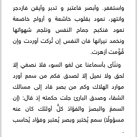
واستغفر. وأبصر فاعتبر و تدبر وأيقن فازدجر
وانتهر، نعود بقلوب خاشعة و أرواح خاضعة
نعود فنكبح جماح النفس ونلجم شهواتها
ونخمد نيرانها فان النفس إن تُركت أوردت وإن
قُوِّمت أزهرت.
وننْأى بأسماعنا عن لغو السوء فلا نصغي إلا
لحق ولا نميل إلا لصدق فكم من سمع أورد
موارد الهلاك وكم من بصر قاد إلى مسالك
الشقاء وصدق البارئ جلت حكمته إذ قال: (إن
السمعَ والبصرَ والفؤادَ كلُّ أولئك كان عنه
مسؤولًا) سمع يُختبر وبصر يُعتبر وفؤاد يُحاسب
.