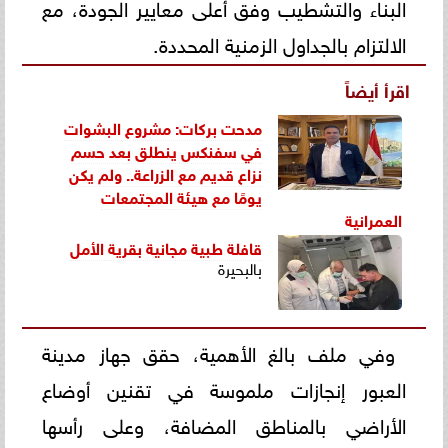
البناء والتشطيب وفق أعلى معايير الجودة، مع
الالتزام بالجداول الزمنية المحددة.
اقرأ أيضاً
مدحت بركات: مشروع البشوات
في سفنكس ينطلق بعد حسم
نزاع قديم مع الزراعة.. ولم يكن
يومًا مع هيئة
المجتمعات
العمرانية
قافلة طبية مجانية بقرية
الأمل
بالبحيرة
وفي ملف بالغ الأهمية، حقق جهاز مدينة
العبور إنجازات ملموسة في تقنين أوضاع
الأراضي بالمناطق المضافة، وعلى رأسها