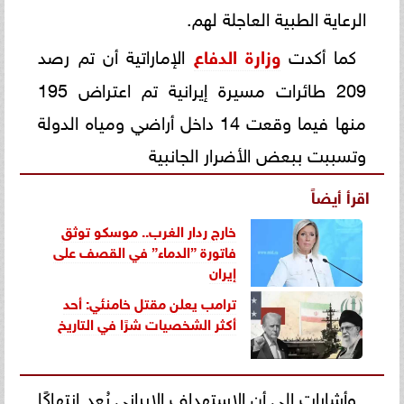
الرعاية الطبية العاجلة لهم.
كما أكدت
وزارة الدفاع
الإماراتية أن تم رصد
209 طائرات مسيرة إيرانية تم اعتراض 195
منها فيما وقعت 14 داخل أراضي ومياه الدولة
وتسببت ببعض الأضرار الجانبية
اقرأ أيضاً
خارج ردار الغرب.. موسكو توثق
فاتورة ”الدماء” في القصف على
إيران
ترامب يعلن مقتل خامنئي: أحد
أكثر الشخصيات شرًا في التاريخ
وأشارات إلى أن الاستهداف الإيراني يُعد انتهاكًا