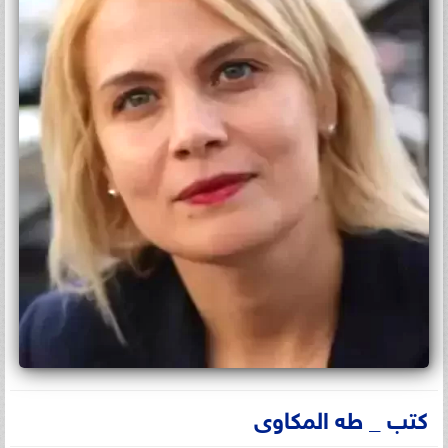
كتب _ طه المكاوى