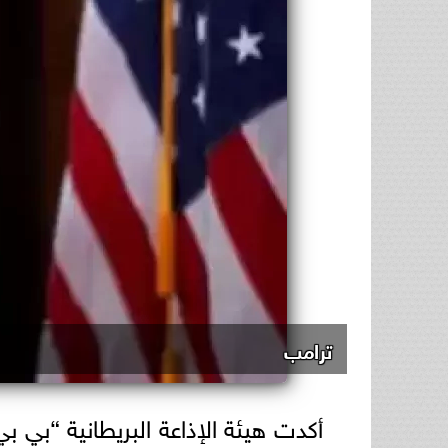
ترامب
أكدت هيئة الإذاعة البريطانية “بي بي سي” (BBC)، أن تصريحات ال