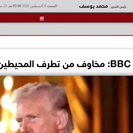
محمد يوسف
رئيس التحرير
السبت
8 أغسطس 2026
05:00 صـ
23 صفر 1448

ب