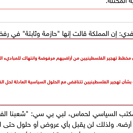
صفدي: إن المملكة قالت إنها "حازمة وثابتة" في رف
 مخطط تهجير الفلسطينيين من أراضيهم مرفوضة وانتهاك للمباديء الد
بشأن تهجير الفلسطينيين تتناقض مع الحلول السياسية العادلة لحل ال
مكتب السياسي لحماس، لبي بي سي: "شعبنا ال
 دون أن يترك أرضه. ولذلك لن يقبل بأي عروض أو حلول ح