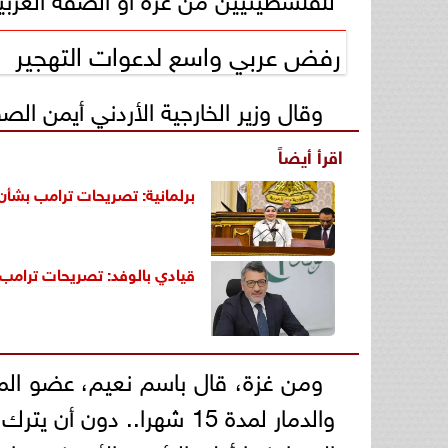
رفض عربي واسع لدعوات التهجير
وقال وزير الخارجية الأردني أيمن ال
اقرأ أيضاً
برلمانية: تصريحات ترامب بشأن
قيادي بالوفد: تصريحات ترامب 
ومن غزة، قال باسم نعيم، عضو ال
والدمار لمدة 15 شهرا..