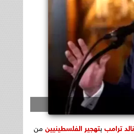
الد ترامب
ب
تهجير الفلسطينيين
من