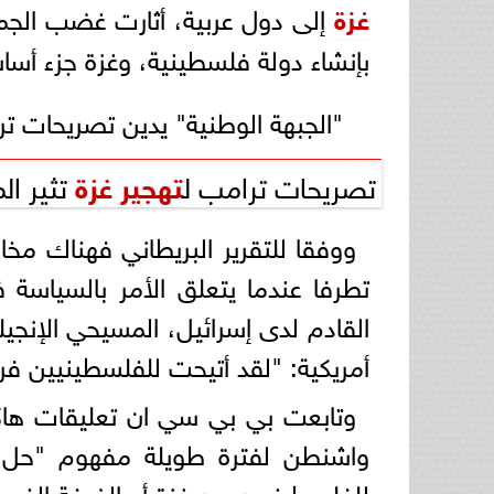
غزة
إلى دول عربية، أثارت غضب الج
بإنشاء دولة فلسطينية، وغزة جزء أسا
"الجبهة الوطنية" يدين تصريحات ت
تصريحات ترامب ل
تهجير غزة
تثير ا
ووفقا للتقرير البريطاني فهناك مخ
تطرفا عندما يتعلق الأمر بالسيا
القادم لدى إسرائيل، المسيحي الإنجي
أمريكية: "لقد أتيحت للفلسطينيين ف
وتابعت بي بي سي ان تعليقات ها
واشنطن لفترة طويلة مفهوم "حل ا
للفلسطينيين من غزة أو الضفة الغربية