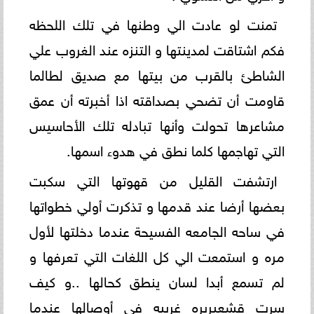
تمنت لو عادت الي وطنها في تلك اللحظه
فكم اشتاقت لمدينتها و التنزه عند الغروب علي
الشاطئ بالقرب من بيتها مع صديق لطالما
قاومت أن تضحي بصداقته اذا أخبرته أن عمق
مشاعرها تحولت وأنها تبادله تلك الأحاسيس
التي تهاجمها كلما نطق في هدوء اسمها.
ارتشفت القليل من قهوتها التي سكبت
بعضها أرضا عند قدمها و تذكرت أولي خطواتها
في ساحه الجامعه الفسيحة عندما دخلتها لأول
مره و استمعت الي كل اللغات التي تعرفها و
لم تسمع أبدا لسان ينطق كحالها ..و كيف
سرت قشعيريره غريبه في أوصالها عندما