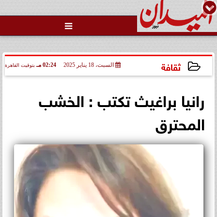

ثقافة
السبت، 18 يناير 2025
02:24 مـ
بتوقيت القاهرة
2025-01-18 14:24:36
رانيا براغيث تكتب : الخشب
المحترق