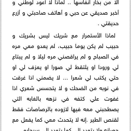
الا من بخار انفاسها .. لماذا لا أعود لوطني و
أخبر صديقي عن حبي و أهاتف صاحبتي و أزرع
حديقتي .
لماذا الأستمرار مع شريك ليس بشريك و
حبيب لم يكن يوما حبيب، لم يعدو معي مره
في الصباح و لم يراقصني مره ليلا و لم يبتاع
لي ورودا او يلتقط لي صورا او يعزف لي او
حتي يكتب لي شعرا ... لا يضمني اذا غرقت
في نوبه من الضحك و لا يتحسس شعري اذا
غفوت علي كتفه في نزهه بالغابه التي
يصطحبني معه فيها لازوده بالرصاصات فقط
لقنص الطير .إنه لا يتحدث معي كما يفعل مع
حصانه ولا يتودد الي كما يتودد الي سيجاره .