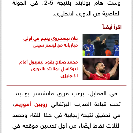
وست هام يونايتد بنتيجة 5-2، في الجولة
الماضية من الدوري الإنجليزي.
اقرأ أيضاً
فان نيستلروي ينجح في أولي
مبارياته مع ليستر سيتي
محمد صلاح يقود ليفربول أمام
نيوكاسل يونايتد بالدورى
الإنجليزى
في المقابل، يرغب فريق مانشستر يونايتد،
تحت قيادة المدرب البرتغالي
روبين أموريم
،
في تحقيق نتيجة إيجابية في هذا اللقاء وحصد
الثلاث نقاط أيضًا، من أجل تحسين موقفه في