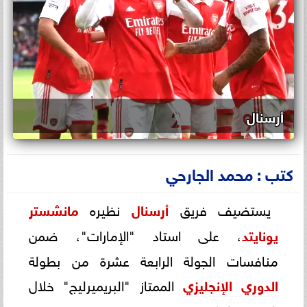
أرسنال
كتب : محمد الجارحي
يستضيف فريق
أرسنال
نظيره
مانشستر
يونايتد
، على استاد "الإمارات"، ضمن
منافسات الجولة الرابعة عشرة من بطولة
الدوري الإنجليزي
الممتاز "البريميرليج" خلال