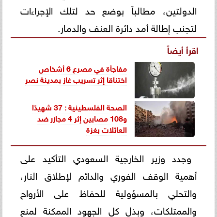
الدولتين، مطالباً بوضع حد لتلك الإجراءات
لتجنب إطالة أمد دائرة العنف والدمار.
اقرأ أيضاً
مفاجأة في مصرع 6 أشخاص
اختناقا إثر تسريب غاز بمدينة نصر
الصحة الفلسطينية : 37 شهيدًا
و108 مصابين إثر 4 مجازر ضد
العائلات بغزة
وجدد وزير الخارجية السعودي التأكيد على
أهمية الوقف الفوري والدائم لإطلاق النار،
والتحلي بالمسؤولية للحفاظ على الأرواح
والممتلكات، وبذل كل الجهود الممكنة لمنع