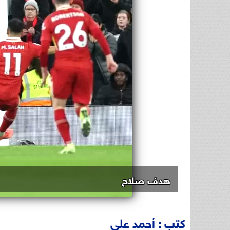
هدف صلاح
كتب : أحمد علي