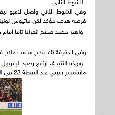
الشوط الثاني
وفي الشوط الثاني واصل لاعبو ليف
فرصة هدف مؤكد لكن ماتيوس نونيز ح
وأهدر محمد صلاح انفرادا تاما أمام
وفي الدقيقة 78 ينجح محمد صلاح في تسجيل ثاني أهداف ليفربول من علامة الجزاء.
مانشستر سيتي عند النقطة 23 في المركز الخامس.