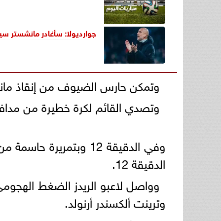
جوارديولا: سأغادر مانشستر سيت
وتمكن حارس الضيوف من إنقاذ مان
وتصدي القائم لكرة خطيرة من مدافع
وفي الدقيقة 12 وبتمري
الدقيقة 12.
وواصل لاعبو الريدز الضغط الهجوم
وترينت ألكسندر أرنولد.