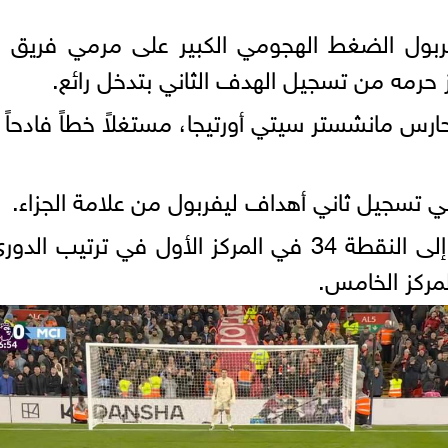
ربول الضغط الهجومي الكبير على مرمي فريق 
رمه من تسجيل الهدف الثاني بتدخل رائع.
 حارس مانشستر سيتي أورتيجا، مستغلاً خطاً فادحا
وبهذه النتيجة، ارتفع رصيد ليفربول إلى النقطة 34 في المر