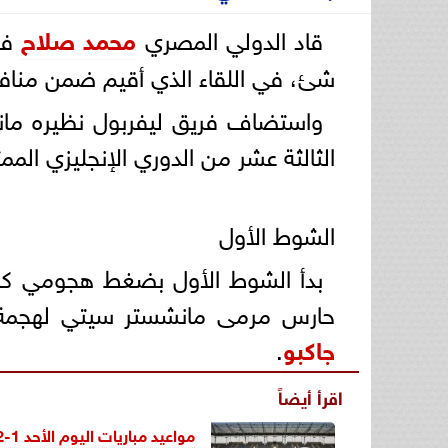
قاد الدولي المصري
محمد صلاح
فر
شئ، في اللقاء الذي أقيم ضمن منافسا
واستضاف فريق ليفربول نظيره مانشس
الثالثة عشر من الدوري الإنجليزي المم
الشوط الأول
بدأ الشوط الأول بضغط هجومي كبير
حارس مرمى مانشستر سيتي لهجمة 
جاكبو
.
اقرأ أيضاً
مواعيد مباريات اليوم الأحد 1-12-2024 والقنوات الناقلة