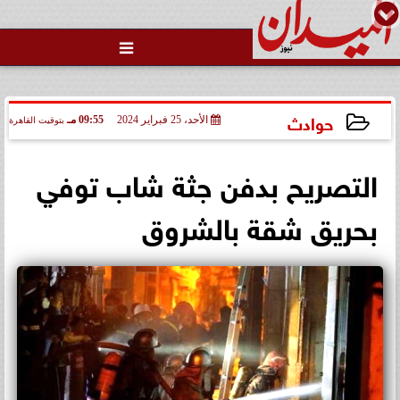

حوادث
الأحد، 25 فبراير 2024
09:55 مـ
بتوقيت القاهرة
2024-02-25 21:55:40
التصريح بدفن جثة شاب توفي
بحريق شقة بالشروق