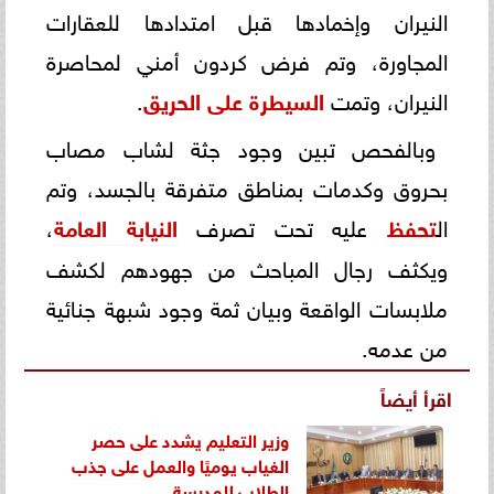
النيران وإخمادها قبل امتدادها للعقارات
المجاورة، وتم فرض كردون أمني لمحاصرة
النيران، وتمت
السيطرة على الحريق
.
وبالفحص تبين وجود جثة لشاب مصاب
بحروق وكدمات بمناطق متفرقة بالجسد، وتم
ال
تحفظ
عليه تحت تصرف
النيابة العامة
،
ويكثف رجال المباحث من جهودهم لكشف
ملابسات الواقعة وبيان ثمة وجود شبهة جنائية
من عدمه.
اقرأ أيضاً
وزير التعليم يشدد على حصر
الغياب يوميًا والعمل على جذب
الطلاب للمدرسة