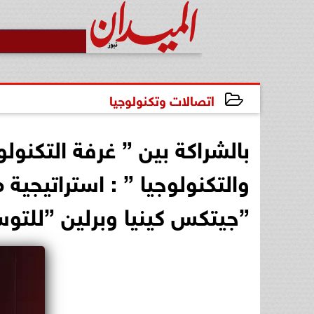
اتصالات وتكنولوجيا
2026-05-06 18:48:51
بالشراكة بين ” غرفة التكنول
والتكنولوجيا ” : استراتيجي
”جيتكس كينيا وبرلين ”للتوس