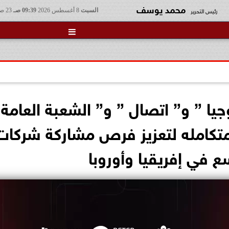
محمد يوسف
رئيس التحرير
السبت
8 أغسطس 2026
09:39 صـ
23 صفر 1448

وجيا ” و” اتصال ” و” الشعبة العامة
ة متكامله لتعزيز فرص مشاركة شركا
ع في إفريقيا وأوروبا