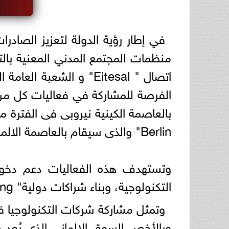
في إطار رؤية الدولة لتعزيز الصادر
Berlin" والذى سيقام بالعاصمة الالمانية برلين خلال الفترة 30 يونيو الى 1 يوليو 2026 .
وتستهدف هذه الفعاليات دعم دخول
التكنولوجية، وبناء شراكات دولية" Business Matching" ، واستكشاف فرص التوسع في الأسواق الإفريقية والأوروبية.
وتمثل مشاركة شركات التكنولوجيا فى
وبالأخص السوق الالماني الذي يُعد 