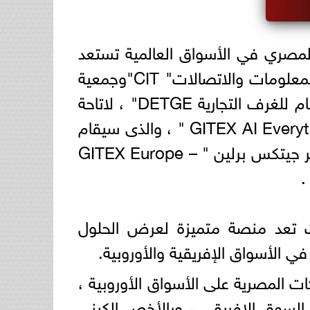
 المصري في الأسواق العالمية تستعد
منظمات المجتمع المدني المعنية بالتكنولوجيا ، بالشراكة بين غرفة صناعة تكنولوجيا المعلومات والاتصالات" CIT"وجمعية
اتصال " Eitesal" و الشعبة العامة الاقتصاد الرقمي و التكنولوجيا " التابعة للاتحاد العام للغرف التجارية DETGE" ، لاتاحة
الفرصة للمشاركة في فعاليات كل من معرض ومؤتمر جيتكس كينيا " GITEX AI Everything – Kenya " ، والذى سيقام
بالعاصمة الكينية نيروبى فى الفترة ما بين 19 – 21 مايو الحالى وكذلك معرض ومؤتمر جيتكس برلين " GITEX Europe –
ث تعد منصة متميزة لعرض الحلول
ت المصرية على الأسواق الأوروبية ،
 السوق الافريقي ، وبالأخص الكيني