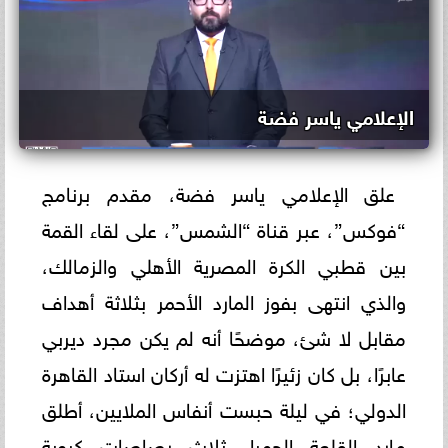
الإعلامي ياسر فضة
علق الإعلامي ياسر فضة، مقدم برنامج
“فوكس”، عبر قناة “الشمس”، على لقاء القمة
بين قطبي الكرة المصرية الأهلي والزمالك،
والذي انتهى بفوز المارد الأحمر بثلاثة أهداف
مقابل لا شئ، موضحًا أنه لم يكن مجرد ديربي
عابرًا، بل كان زئيرًا اهتزت له أركان استاد القاهرة
الدولي؛ في ليلة حبست أنفاس الملايين، أطلق
مارد القلعة الحمراء ثلاث رصاصات كروية