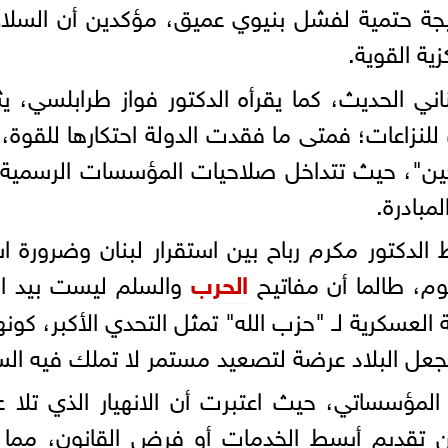
تيجة حتمية لفشل بنيوي عميق، مؤكدين أن السلاح
ية القوية.
لبناني الحديث، كما يقرأه الدكتور فواز طرابلسي
ن للنزاعات؛ فمتى ما فقدت الدولة احتكارها للقوة
الهجين"، حيث تتداخل صلاحيات المؤسسات الرسمية
مبادرة.
الدكتور مكرم رباح بين استقرار لبنان وضرورة است
وم، طالما أن مفاتيح
الحرب
والسلم ليست بيد ال
 العسكرية لـ "حزب الله" تمثل التحدي الأكبر، كو
عل البلاد عرضة لتصعيد مستمر لا تملك فيه السل
ن تقديم أبسط الخدمات أو فرض القانون، مما