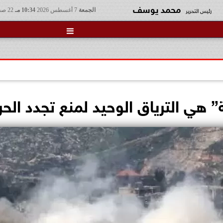
محمد يوسف
رئيس التحرير
الجمعة
7 أغسطس 2026
10:34 مـ
22 صفر 1448

ة” هي الترياق الوحيد لمنع تجدد الح