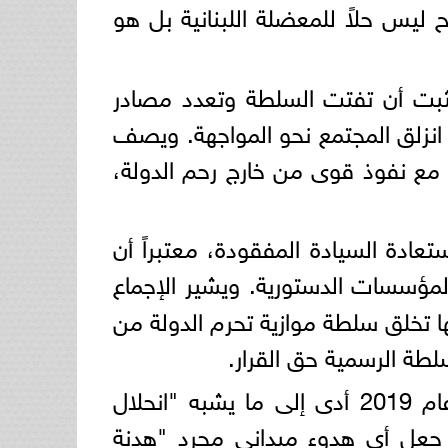
 ليس حلاً للمعضلة اللبنانية بل هو
، يثبت أن تفتت السلطة وتعدد مصادر
، انزلق المجتمع نحو المواجهة. ويصف
 مع نفوذ قوى من خارج رحم الدولة،
عادة السيادة المفقودة، معتبراً أن
مؤسسات الدستورية. ويشير الإجماع
نها تخلق سلطة موازية تحرم الدولة من
طة الرسمية حق القرار.
ولم تغفل الرؤية الأكاديمية الجانب المؤسساتي، حيث اعتبرت أن الانهيار الذي تلا عام 2019 أدى إلى ما يشبه "انحلال
 جعل أي هدوء ميداني مجرد "هدنة