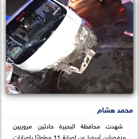
محمد هشام
شهدت محافظة البحيرة حادثين مروريين
منفصلين أسفرا عن إصابة 11 مواطنًا بإصابات