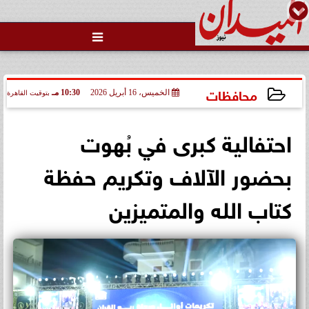

محافظات
الخميس، 16 أبريل 2026
10:30 مـ
بتوقيت القاهرة
2026-04-16 22:30:01
‎احتفالية كبرى في بُهوت
بحضور الآلاف وتكريم حفظة
كتاب الله والمتميزين