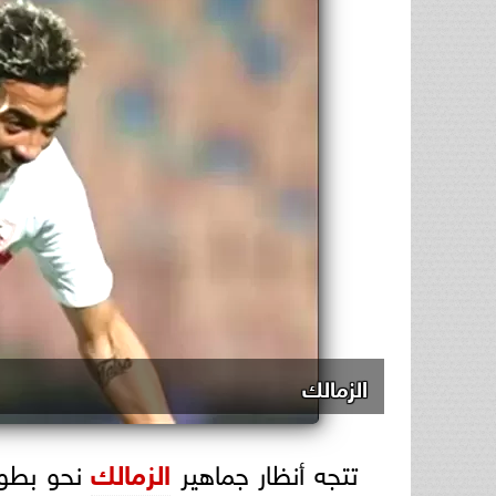
الزمالك
تتجه أنظار جماهير
الزمالك
نحو بطو