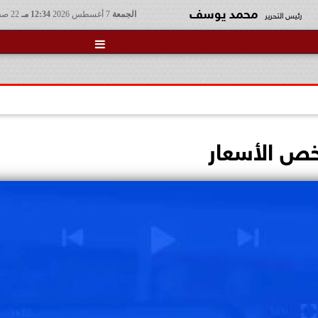
محمد يوسف
رئيس التحرير
الجمعة
7 أغسطس 2026
12:34 مـ
22 صفر 1448

خص الأسعار