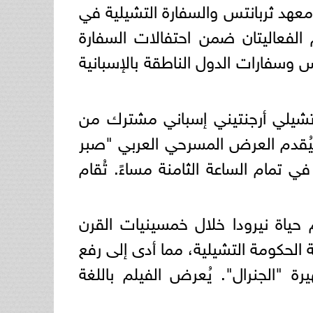
معهد ثربانتس والسفارة التشيلية في
ارة الشؤون الثقافية بوزارة الخارجية التشيلية (DIRAC). تُنَظم الفعاليتان ضمن احتفالات السفارة
س وسفارات الدول الناطقة بالإسبانية
يرودا"، وهو إنتاج تشيلي أرجنتيني إسباني مشترك من
تمام الساعة السابعة مساءً. أما غدًا، الثلاثاء 23 سبتمبر، فيُقدم العرض المسرحي العربي "صبر
ي تمام الساعة الثامنة مساءً. تُقام
يم حياة نيرودا خلال خمسينيات القرن
ول الشاعر والسياسي بابلو نيرودا، الذي اتُهم عام 1948 بمعارضة الحكومة التشيلية، مما أدى إلى رفع
 "الجنرال". يُعرض الفيلم باللغة