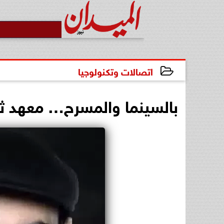
اتصالات وتكنولوجيا
2025-09-22 15:55:33
بالسينما والمسرح… معهد ثربا