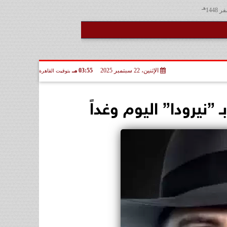
هـ
الإثنين، 22 سبتمبر 2025
03:55 مـ
بتوقيت القاهرة
”نيرودا” اليوم وغداً