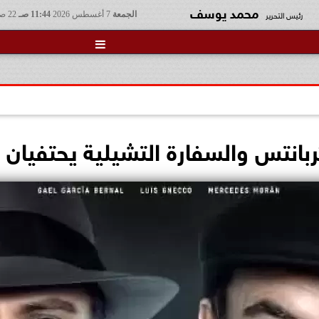
محمد يوسف
رئيس التحرير
الجمعة
7 أغسطس 2026
11:44 صـ
22 صفر 1448

نتس والسفارة التشيلية يحتفيان بـ 