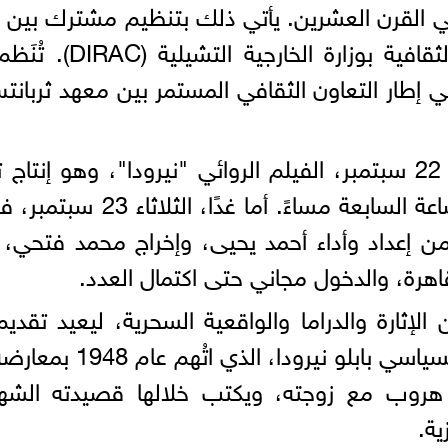
ي في القرن العشرين. يأتي ذلك بتنظيم مشترك بين 
مصر، وبالتعاون مع إد
ي إطار التعاون الثقافي المستمر بين معهد ثربانت
يعرض المعهد اليوم، اليوم الاثنين 22 سبتمبر، الفيلم الروائي "ن
إخراج بابلو لارّين، وذلك في 
 من إعداد وأداء أحمد يحيى، وإخراج محمد فتحي، ف
اهرة، والدخول مجاني حتى اكتمال العدد.
 الإثارة والدراما والواقعية السحرية، ليعيد تقد
الماضي؛ وتدور أحداثه ح
 هروب مع زوجته، ويكتب خلالها قصيدته الشهيرة
ية.