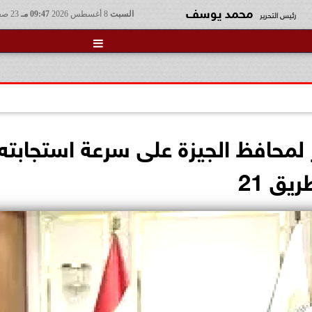
محمد يوسف
رئيس التحرير
السبت
8 أغسطس 2026
09:47 مـ
23 صفر 1448

ق 21