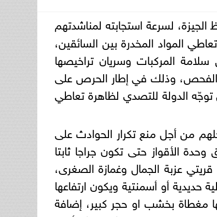
 الجيزة، لسرعة استجابته لمناشدتهم
اطي المواد المخدرة بين السائقين،
سلامة المركبات وسريان تراخيصها
ناء الفحص، وذلك في إطار الحرص على
 توجّه الدولة للتصدي لظاهرة تعاطي
مهندس عادل النجار بحلهم من أجل منع تكرار الحوادث على
ق وحدة الأقواز حتى تكون جراجا ثابتا
قريتي عزبة الجمال وغمازة الصغرى،
طة الثانية تتمثل في تغطية بلاعات الصرف الصحى علي طريق 21 بأغطية حديدية أو أسمنتية ويكون ارتفاعها
ا مغطاة بخشب او حجر كبير، إضافة