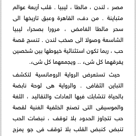
مصر ، لندن ، مالطا ، ليبيا . قلب أربعة عوالم
متباينة . من دفء القاهرة وعبق تاريخها الى
سحر مالطا الغامض ، مرورا بصحراء ليبيا
الشاسعة وصولا الى صخب لندن . تنسج قصة
حب ، ربما تكون استثنائية خيوطها بين شخصين
يفرقهما كل شىء .. ويجمعهما كل شىء.
حيث تستعرض الرواية الرومانسية لتكشف
التباين الثقافى . والرواية هى لوحة نابضة
بالحياة تتشابك فيها العادات والتقاليد ، اللغة
والموسيقى التى تصنع الخلفية الغنية لقصة
حب تتجاوز الحدود بلا توقف ، نبضات الحب
تنبض كنبض القلب بلا توقف فى جو يمزج