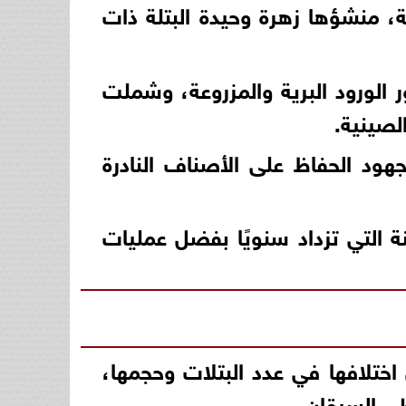
، منشؤها زهرة وحيدة البتلة ذات
الورود البرية والمزروعة، وشملت
ود الحفاظ على الأصناف النادرة
صناف المهجنة التي تزداد سنويًا بفضل عمليات
اختلافها في عدد البتلات وحجمها،
طي السيقان.