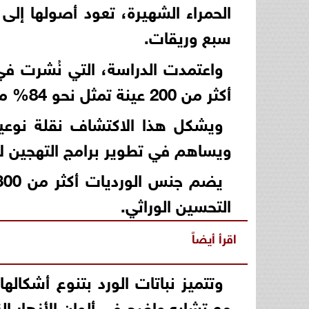
الحمراء الشهيرة، تعود أصولها إل
سبع وريقات.
واعتمدت الدراسة، التي نُشرت في
أكثر من 200 عينة تمثل نحو 84% من أنواع الورود المسجلة في الموسوعة النباتية الصينية.
ويشكل هذا الاكتشاف نقلة نوعية
ويساهم في تطوير برامج التهجين لإنت
التحسين الوراثي.
اقرأ أيضاً
وتتميز نباتات الورد بتنوع أشكال
مع تشابه واضح في ألوان الأزهار الز