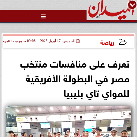
محمد يوسف
رئيس التحرير

رياضة
الخميس، 17 أبريل 2025
09:06 مـ
بتوقيت القاهرة
2025-04-17 21:06:53
تعرف على منافسات منتخب
مصر في البطولة الأفريقية
للمواي تاي بليبيا