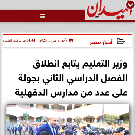

ضبط 25 زجاجة «ويسكي» مهربة
داخل مطعم شهير بـ«نيو جيزة»..
والضريبة المس...
أخبار مصر
الأحد، 9 فبراير 2025
04:44 مـ
بتوقيت القاهرة
2025-02-09 16:44:44
وزير التعليم يتابع انطلاق
الفصل الدراسي الثاني بجولة
على عدد من مدارس الدقهلية