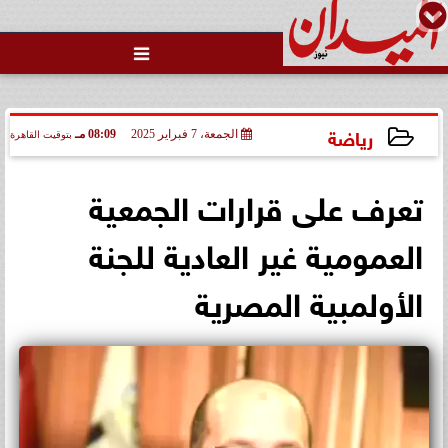

«ماسة العرب 2026» تضيء مسيرة
فاطمة الظاهري.. إماراتية تحمل
الأدب والمس...
رياضة
الجمعة، 7 فبراير 2025
08:09 مـ
بتوقيت القاهرة
2025-02-07 20:09:37
تعرف على قرارات الجمعية
العمومية غير العادية للجنة
الأولمبية المصرية