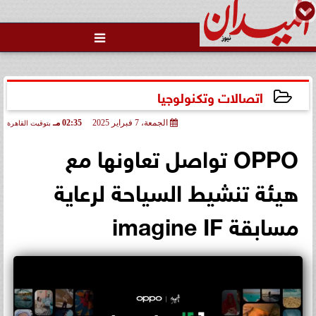

اتصالات وتكنولوجيا
الجمعة، 7 فبراير 2025
02:35 مـ
بتوقيت القاهرة
2025-02-07 14:35:15
OPPO تواصل تعاونها مع
هيئة تنشيط السياحة لرعاية
مسابقة imagine IF