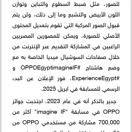
للصور، مثل ضبط السطوع والتباين وتوازن
اللون الأبيض والتشبع وما إلى ذلك، ولن يتم
قبول الصور المركبة التي تقوم بتعديل المحتوى
الأصلي للصورة، ويمكن للمصورين المصريين
الراغبين في المشاركة التقديم عبر الإنترنت من
خلال صفاحات السوشيال ميديا الخاصة به مع
وضع هاشتاج #OPPOEgyptimagineIF و
#ExperienceEgypt، فور الإعلان عن البدء
الرسمي للمسابقة في ابريل 2025.
جدير بالذكر أنه في عام 2023، اجتذبت جوائز
OPPO في مسابقة "imagine IF" أكثر من
700,000 مشاركة من مستخدمي OPPO من
51 دولة ومنطقة حول العالم، مما يبرز مدى