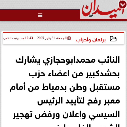

برلمان وأحزاب
الجمعة، 31 يناير 2025
10:43 مـ
بتوقيت القاهرة
2025-01-31 22:43:46
النائب محمدابوحجازي يشارك
بحشدكبير من اعضاء حزب
مستقبل وطن بدمياط من أمام
معبر رفح لتأييد الرئيس
السيسي وإعلان ورفض تهجير
الشعب الفلسطيني