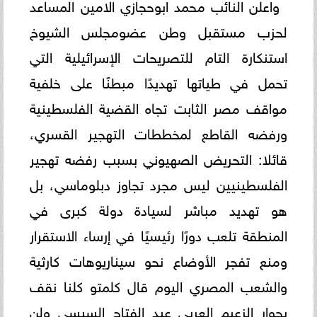
واعلن النائب محمد ابوحجازي الامين المساعد
لحزب مستقبل وطن عضومجلس الشيوخ
استنكارة التام للتصريحات الإسرائيلية التي
تحمل في طياتها تهديدًا مبطنًا على خلفية
مواقف مصر الثابت تجاه القضية الفلسطينية
ورفضه القاطع لمخططات التهجير القسري،
قائلا: التحريض الصهيوني بسبب رفضه تهجير
الفلسطينيين ليس مجرد تجاوز دبلوماسي، بل
هو تهديد مباشر لسيادة دولة كبرى في
المنطقة تلعب دورًا رئيسيًا في إرساء الاستقرار
ومنع تفجر الأوضاع نحو سيناريوهات كارثية
والشعب المصري اليوم قال كلمتو كلنا نقف
بجوار الزعيم العربي عبد الفتاح السيسي ولن