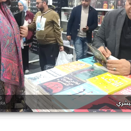
لبشري