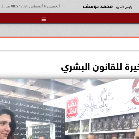
محمد يوسف
رئيس التحرير
الخميس
6 أغسطس 2026
08:57 صـ
21 صفر 1448

يرة للقانون البشري