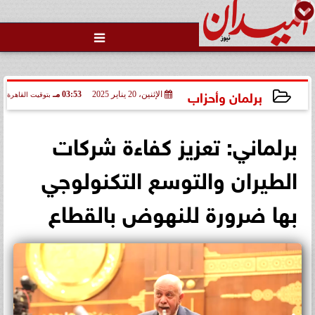

محاولات لإخفاء المقاعد عن أعضاء
الجمعية العمومية خلال الإفطار
الجماعي ...
برلمان وأحزاب
الإثنين، 20 يناير 2025
03:53 مـ
بتوقيت القاهرة
2025-01-20 15:53:03
برلماني: تعزيز كفاءة شركات
الطيران والتوسع التكنولوجي
بها ضرورة للنهوض بالقطاع