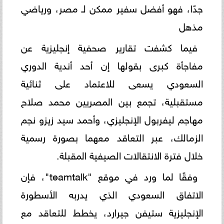
جدًا، فهو أفضل سفير ممكن لـ مصر، ورياضي
مذهل
فيما كشفت تقارير صحفية إنجليزية عن
مفاجأة كبرى بقولها إن أحد أندية الدوري
السعودي يسعى للاعتماد على ثنائية
مستقبلية، تجمع بين المصريين محمد صلاح
مهاجم ليفربول الإنجليزي، وأحمد سيد زيزو نجم
الزمالك، عبر التعاقد معهما بصورة رسمية
خلال فترة الانتقالات الصيفية المقبلة.
وفقًا لما ورد في موقع "teamtalk"، فإن
الاتفاق السعودي الذي يدربه الأسطورة
الإنجليزية ستيفن جيرارد، يخطط للتعاقد مع