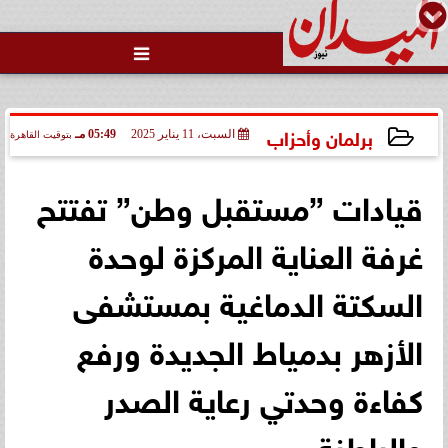

برلمان وأحزاب
السبت، 11 يناير 2025
05:49 مـ
بتوقيت القاهرة
2025-01-11 17:49:19
قيادات ”مستقبل وطن” تفتتح
غرفة العناية المركزة لوحدة
السكتة الدماغية بمستشفى
الأزهر بدمياط الجديدة ورفع
كفاءة وحدتي رعاية الصدر
والباطنة