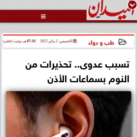

حالة غليان في نادي الشيخ زايد:
اتهامات للجنة المؤقتة بـ ”التواطؤ”
وضيا...
طب و دواء
الخميس، 2 يناير 2025
07:16 مـ
بتوقيت القاهرة
2025-01-02 19:16:29
تسبب عدوى.. تحذيرات من
النوم بسماعات الأذن