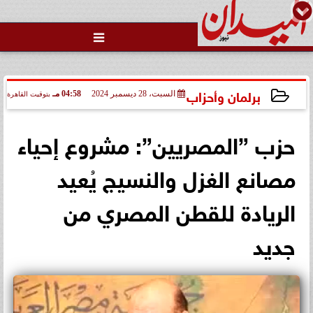

برلمان وأحزاب
السبت، 28 ديسمبر 2024
04:58 مـ
بتوقيت القاهرة
2024-12-28 16:58:55
حزب ”المصريين”: مشروع إحياء
مصانع الغزل والنسيج يُعيد
الريادة للقطن المصري من
جديد