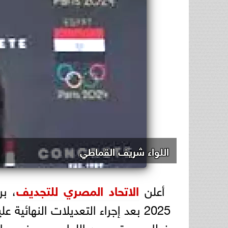
اللواء شريف القماطي
أعلن
الاتحاد المصري للتجديف
، ب
2025 بعد إجراء التعديلات النها
خطاب معتمد من اللواء محمد نور سالم،