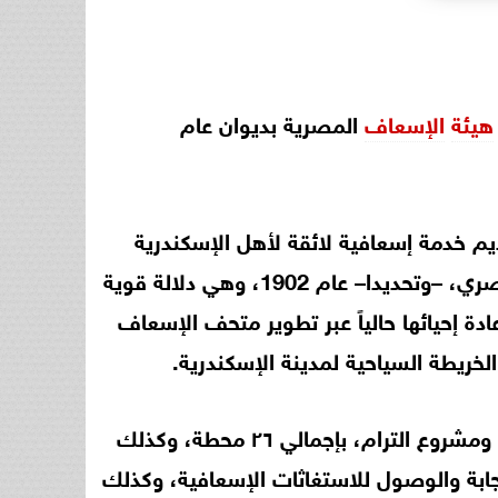
هيئة
الإسعاف
المصرية بديوان عام
م خدمة إسعافية لائقة لأهل الإسكندرية
وزائريها، حيث أوضح الدكتور عمرو رشيد أن الإسكندرية هي المحافظة التي شهدت ميلاد الإسعاف المصري، –وتحديدا– عام 1902، وهي دلالة قوية
دة إحيائها حالياً عبر تطوير متحف الإسعاف
خريطة السياحية لمدينة الإسكندرية.
الإسعافية بطول مشروع المترو الجديد، ومشروع الترام، بإجمالي ٢٦ محطة، وكذلك
جابة والوصول للاستغاثات الإسعافية، وكذلك